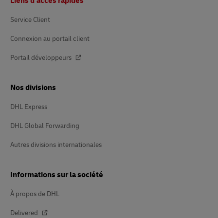
Liens d’accès rapides
de
page
Service Client
Connexion au portail client
Portail développeurs
Nos divisions
DHL Express
DHL Global Forwarding
Autres divisions internationales
Informations sur la société
À propos de DHL
Delivered