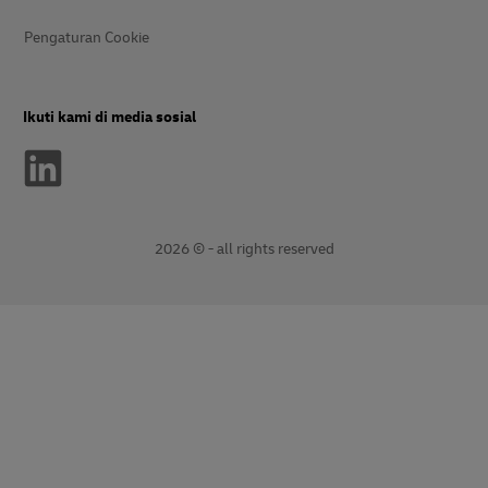
Pengaturan Cookie
Ikuti kami di media sosial
2026 © - all rights reserved
opens
opens
new
external
window
link