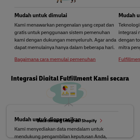
Mudah untuk dimulai
Mudah u
Kami menawarkan pengenalan yang cepat dan
Teknologi
gratis untuk penggunaan sistem pemenuhan
integrasi
kami dengan dukungan menyeluruh. Agar anda
dengan to
dapat memulainya hanya dalam beberapa hari.
mitra pen
Bagaimana cara memulai pemenuhan
Fulfillme
Integrasi Digital Fulfillment Kami secara
Detail
Mudah untuk dioperasikan
Baca tentang integrasi Shopify
Kami menyediakan data mendalam untuk
mendukung pengambilan keputusan Anda,