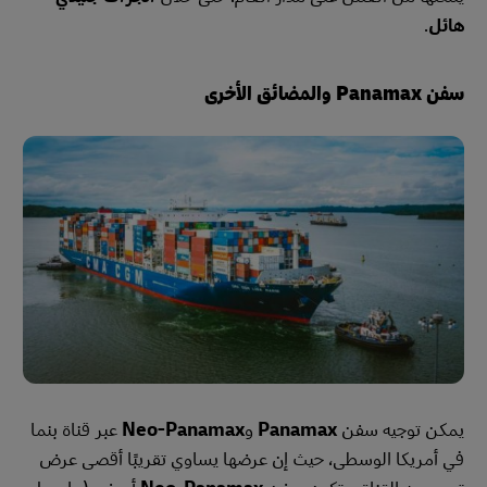
هائل
.
سفن Panamax والمضائق الأخرى
يمكن توجيه سفن
Panamax
و
Neo-Panamax
عبر قناة بنما
في أمريكا الوسطى، حيث إن عرضها يساوي تقريبًا أقصى عرض
تسمح به القناة. وتكون سفن
Neo-Panamax
أعرض (ما يصل