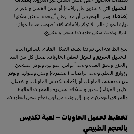
التحميل
التي لا تحتوي على رافعة) أو سفن الشحن والتفريغ
(
LoLo
). وعلى الرغم من أن هذا يعني أن هذه السفن يمكنها
زيارة الموانئ التي لا توفر رافعات، فقد أصبحت هذه الموانئ
نادرة، وكذلك سفن حاويات الشحن والتفريغ.
تتيح الطريقة التي تم بها تطوير الهيكل العلوي للموانئ اليوم
التحميل السريع والسهل لسفن الحاويات
. يعمل كل من المد
والجزر، وعمق المياه وحجم أحواض الموانئ، وتوفر الملاحين
وزوارق القطر، وحجم الرافعات (القنطرية) ومدى وصولها، وتوفر
عربات تستيف الحاويات أو رافعات تكديس الحاويات، والاتصال
بظهير الميناء (الطرق والسكك الحديدية والممرات المائية)،
والمرافق الجمركية، جنبًا إلى جنب من أجل نجاح شحن الحاويات.
تخطيط تحميل الحاويات – لعبة تكديس
بالحجم الطبيعي