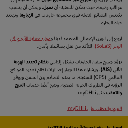
عواقب وخيمة، حيث يمكن للسفينة أن
تميل
. ويمكن أن يتسبب
تكديس البضائع الثقيلة فوق مجموعة حاويات في
انهيارها
وتهديد
حياة البحارة.
ارجع إلى الوزن الإجمالي المعتمد لدينا و
موارد حماية الأرواح في
البحر (SoLaS)
، للتأكد من نقل بضائعك بأمان.
تزوَّد جميع سفن الحاويات بشكل إلزامي
بنظام تحديد الهوية
الآلي (AIS)
. ويشارك هذا الجهاز إحداثيات نظام تحديد المواقع
العالمي (GPS) للسفينة، ما يمنع التصادم بين السفن ويوفر
الرؤية في الظروف الجوية الصعبة. ويتيح أيضًا خدمات
التتبع
والتعقب
مثل myDHLi.
التتبع والتعقب على myDHLi
احصل على رؤى لوجستية عبر البريد الإلكتروني