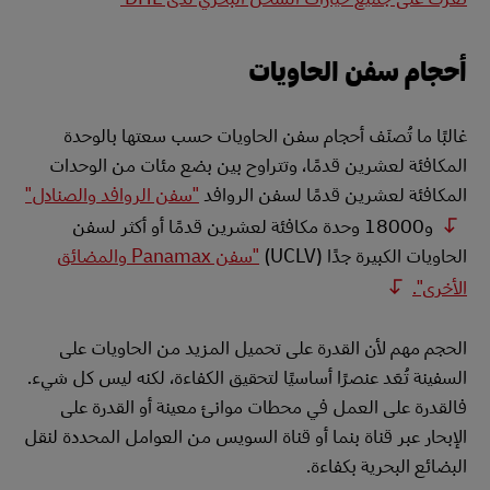
أحجام سفن الحاويات
غالبًا ما تُصنَف أحجام سفن الحاويات حسب سعتها بالوحدة
المكافئة لعشرين قدمًا، وتتراوح بين بضع مئات من الوحدات
المكافئة لعشرين قدمًا لسفن الروافد
"سفن الروافد والصنادل"
و18000 وحدة مكافئة لعشرين قدمًا أو أكثر لسفن
الحاويات الكبيرة جدًا (UCLV)
"سفن Panamax والمضائق
الأخرى".
الحجم مهم لأن القدرة على تحميل المزيد من الحاويات على
السفينة تُعَد عنصرًا أساسيًا لتحقيق الكفاءة، لكنه ليس كل شيء.
فالقدرة على العمل في محطات موانئ معينة أو القدرة على
الإبحار عبر قناة بنما أو قناة السويس من العوامل المحددة لنقل
البضائع البحرية بكفاءة.