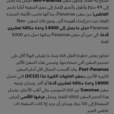
إلى 49 مترًا) وأطول وأعمق (يُشار إلى عمق السفينة أيضًا باسم
الغاطس
) من سفن Panamax، بما أنها تناسب الأبعاد الجديدة
للقناة حيث تم إنشاء أهوسة أكبر. ويتيح ذلك لسفن Neo-
Panamax
حمل ما يصل إلى 14000 وحدة مكافئة لعشرين
قدمًا
، في حين أن سفن Panamax يمكنها حمل نحو 5000
فقط.
تتجاوز بعض خطوط النقل قناة بنما، ما يفرض قيودًا أقل على
تصميم السفن التي تستخدمها. وتسمى هذه السفن الأكبر
Post-Panamax
. وقد أفسحت المجال الآن أمام السفن
الكبيرة الأخرى و
سفن الحاويات الكبيرة جدًا (UCLV)
التي تحمل
18000 وحدة مكافئة لعشرين قدمًا
أو أكثر. ويمكن توجيه
سفن
Suezmax
عبر قناة السويس، وفي أغلب الأحيان، يشمل
هذا الحجم السفن الناقلة للنفط. ويصل
عرضها الأقصى
(عرض
السفينة) إلى 50 مترًا، ويمكن أن يزيد إذا كانت السفينة ذات
غاطس قصير.