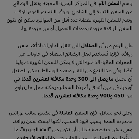
باسم
السفن الأم
، في المراكز البحرية العميقة وتنقل البضائع
من السفن الكبيرة إلى الشاطئ. ويوفر التنسيق القوي الوقت
ويتيح للسفن الكبيرة تغطية عدد أقل من الموانئ. يمكن أن تكون
السفن الرافدة مزودة بمعدات التحميل أو غير مزودة بها.
على الرغم من أن
الصنادل
التي تنقل الحاويات لا تُعَد سفن
روافد، فإنها تُستخدم لنقل البضائع المعبأة في حاويات عبر
الممرات المائية الداخلية التي لا يمكن للسفن الكبيرة دخولها
أيضًا. وفي هذا النوع من النقل متعدد الوسائط، يمكن للصندل
أن يحمل
ما يصل إلى 300 وحدة مكافئة لعشرين قدمًا
في
أوروبا، في حين أنه في أمريكا الشمالية يمكنه حمل ما يتراوح
بين
450 و900 وحدة مكافئة لعشرين قدمًا
.
وعلى نحو مماثل، فإن السفن العاملة في مضيق سانت لورانس
محدودة السعة بسبب قيود السحب، لكنها ليست سفن روافد.
وهي سفن متخصصة تتطلب أن تكون من "الفئة الجليدية"، ما
يمكِّنها من العمل على مدار العام، حتى خلال
انجراف جليدي