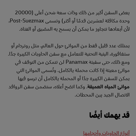
بعض السفن أكبر من ذلك وذات سعة شحن أعلى (20000
وحدة مكافئة لعشرين قدمًا أو أكثر) وتسمى Post-Suezmax،
لأن أبعادها تتجاوز ما يمكن أن يسمح به المضيق أو القناة.
يمتلك عدد قليل فقط من الموانئ حول العالم، مثل روتردام أو
سنغافورة، البنية التحتية للتعامل مع سفن الحاويات الكبيرة جدًا.
ومع ذلك، حتى سفينة Panamax لن تتمكن من التوقف في
موانئ معينة إذا كانت محملة بالكامل. وتُسمى الموانئ التي
يمكن للسفن الكبيرة جدًا أو المحملة بالكامل أن ترسو فيها
موانئ المياه العميقة
. وكما اتضح أعلاه، ستضمن سفن الروافد
الاتصال الجيد بين المحطات.
قد يهمك أيضًا
أنواع الحاويات وأحجامها