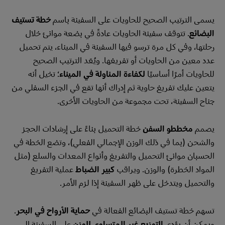
يسمى الترتيب الصحيح للحاويات على السفينة باسم
خطة تستيف
البضائع
. تتوقف سفينة الحاويات عادةً في بضعة موانئ خلال
رحلتها، وفي كل مرة ترسو فيها السفينة في الميناء، يتم تحميل
عدد معين من الحاويات أو تفريغها. ويُعَد الترتيب الصحيح
للحاويات أمرًا أساسيًا
لكفاءة المناولة في الميناء
؛ تخيل أنه
يتعين عليك تفريغ حاوية ثم إدراك أنها تقع في الجزء السفلي من
جناح السفينة، تحت مجموعة من الحاويات الأخرى.
يصمم
مخططو السفن
خطة التحميل بناءً على إرشادات الحجز
والشحن (بما في ذلك الوزن الإجمالي الفعلي)، وتضع الخطة في
الحسبان موانئ التحميل والتفريغ وأنواع المعدات والسلع (مثل
المواد الخطرة) والوزن. ويراقب
كبير الضباط
عملية التفريغ
والتحميل ويتدخل على ظهر السفينة إذا لزم الأمر.
تسهم خطة تستيف البضائع الفعالة في
حماية الأرواح في البحر
.
ويمكن أن يؤدي
التوزيع غير المتساوي للوزن
على السفينة إلى