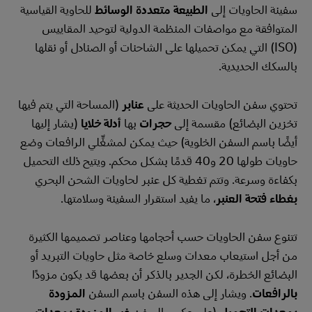
سفينة الحاويات إلى
الطبيعة متعددة الوسائط
للحاوية القياسية
المتوافقة مع مواصفات المنظمة الدولية لتوحيد المقاييس
(ISO) التي يمكن تحميلها على الشاحنات أو الصنادل أو نقلها
بالسكك الحديدية.
تحتوي سفن الحاويات الحديثة على
عنابر
(المساحة التي يتم فيها
تخزين البضائع) مقسمة إلى
حجرات
بها
أدلة خلايا
(يشار إليها
أيضًا باسم السفن الخلوية) حيث يمكن لمشغِّلي الرافعات وضع
حاويات طولها 20 و40 قدمًا بشكل محكم. ويتيح ذلك التحميل
بكفاءة وسرعة. وتتم تغطية كل عنبر لحاويات الشحن البحري
بغطاء فتحة العنبر
، ما يفيد استقرار السفينة وسلامتها.
تتنوع سفن الحاويات حسب أحجامها وعناصر تصميمها الكثيرة
من أجل استيعاب معدات وسلع خاصة مثل حاويات التبريد أو
البضائع الخطرة، لكن الجدير بالذكر أن بعضها قد يكون مزودًا
بالرافعات
. ويشار إلى هذه السفن باسم السفن
المزودة
بمعدات التحميل
(على عكس السفن
غير المزودة بمعدات