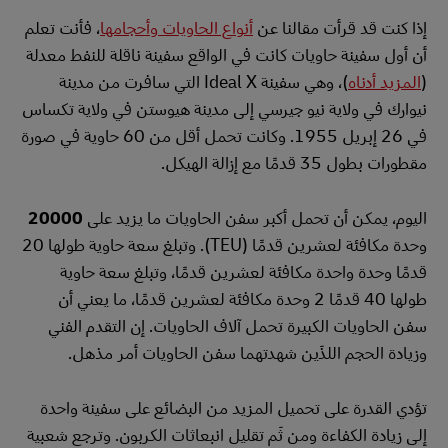
إذا كنت قد قرأت مقالنا عن
أنواع الحاويات وأحجامها
، فأنت تعلم
أن أول سفينة حاويات كانت في الواقع سفينة ناقلة للنفط معدلة
(
المزيد أدناه
)، وهي سفينة Ideal X التي سافرت من مدينة
نيوارك في ولاية نيو جيرسي إلى مدينة هيوستن في ولاية تكساس
في 26 إبريل 1955. وكانت تحمل أقل من 60 حاوية في صورة
مقطورات بطول 35 قدمًا مع إزالة الهيكل.
اليوم، يمكن أن تحمل أكبر سفن الحاويات ما يزيد على
20000
وحدة مكافئة لعشرين قدمًا (TEU). وتبلغ سعة حاوية طولها 20
قدمًا وحدة واحدة مكافئة لعشرين قدمًا، وتبلغ سعة حاوية
طولها 40 قدمًا 2 وحدة مكافئة لعشرين قدمًا، ما يعني أن
سفن الحاويات الكبيرة تحمل آلاف الحاويات. إن التقدم الفني
وزيادة الحجم اللذَين شهدتهما سفن الحاويات أمر مذهل.
تؤدي القدرة على تحميل المزيد من البضائع على سفينة واحدة
إلى زيادة الكفاءة ومن ثَم تقليل انبعاثات الكربون. وترجع شعبية