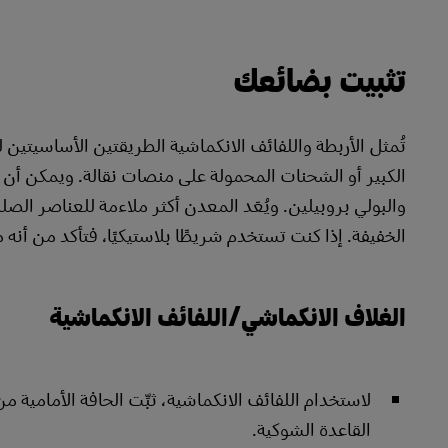
تثبيت بضائعك
تُمثل الأربطة واللفائف الانكماشية الطريقتين الأساسيتي
والبولي بروبيلين. ويُعَد المعدن أكثر ملاءمة للعناصر الصل
الخفيفة. إذا كنت تستخدم شريطًا بلاستيكيًا، فتأكد من أنه م
الغلاف الانكماشي/اللفائف الانكماشية
القاعدة الشوكية.