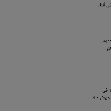
ي أثناء
لخدوش
نع
ة في
 ويوفر ذلك