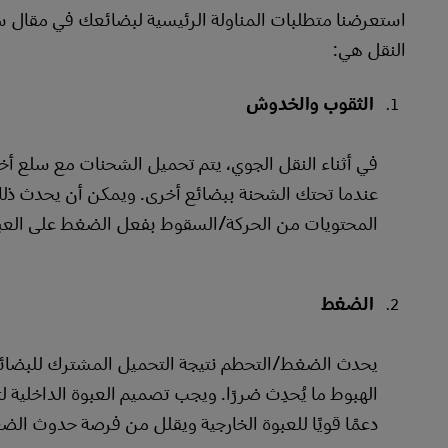
استعرضنا متطلبات المناولة الرئيسية لبضائعك في مقال سابق
النقل هي:
الثقوب والخدوش
في أثناء النقل الجوي، يتم تحميل الشحنات مع سلع 
عندما تحتك الشحنة ببضائع أخرى. ويمكن أن يحدث ذلك أي
المحتويات من الحركة/السقوط بفعل الضغط على العبوة
الضغط
يحدث الضغط/التحطم نتيجة التحميل المشترك للبضائع
الهبوط ما يُحدِث ضررًا. ويجب تصميم العبوة الداخلية
دعمًا قويًا للعبوة الخارجية ويقلل من فرصة حدوث الض