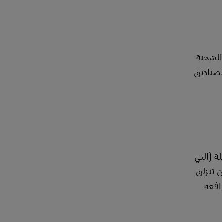
الشحنة
لصناديق
يلة (التي
 أن تنزلق
افعة