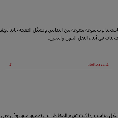
خدام مجموعة متنوعة من التدابير. وتشكِّل التعبئة جانبًا مهمً
شحنات في أثناء النقل الجوي والبحري.
تثبيت بضائعك
كل مناسب إذا كنت تفهم المخاطر التي تحميها منها. وفي حين أن