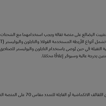
ن لتثبيت البضائع على منصة نقالة ويجب استخدامهما مع الشحنات
بة الثقيلة في حين يُوصى باستخدام النايلون والبوليستر للصناديق
تين بدرجة عالية وسيوفر إغلاقًا محكمًا.
لاستخدام اللفائف الانكماشية، ثبِّت الحافة الأمامية من اللفائف الانكماشية أو القابلة ل