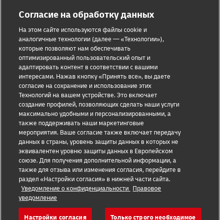
Согласие на обработку данных
На этом сайте используются файлы cookie и
аналогичные технологии (далее — «Технологии»),
которые позволяют нам обеспечивать
Предупреждение о мошенничестве
оптимизированный пользовательский опыт и
адаптировать контент в соответствии с вашими
Правовое уведомление
интересами. Нажав кнопку «Принять все», вы даете
согласие на сохранение и использование этих
Условия использования
Технологий на вашем устройстве. Это включает
создание профилей, позволяющих сделать наши услуги
Уведомление о конфиденциальности
максимально удобными и персонализированными, а
также поддерживать наши маркетинговые
Дополнительная информация
мероприятия. Ваше согласие также включает передачу
данных в страны, уровень защиты данных в которых не
Настройки файлов cookie
эквивалентен уровню защиты данных в Европейском
союзе. Для получения дополнительной информации, а
Подпишитесь на нас
также для отзыва или изменения согласия, перейдите в
раздел «Настройки согласия» в нижней части сайта.
Уведомление о конфиденциальности
Правовое
уведомление
Настройки согласия
Только строго необходимое