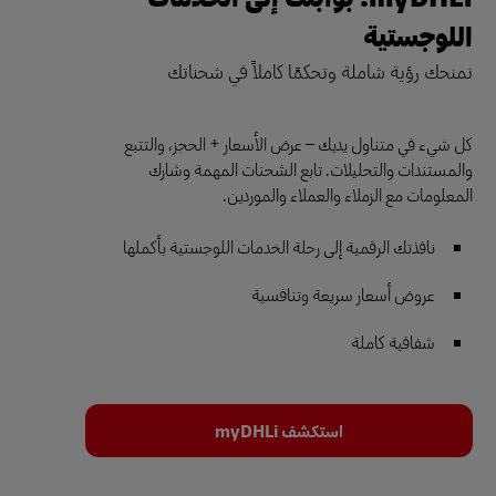
اللوجستية
نمنحك رؤية شاملة وتحكمًا كاملاً في شحناتك
كل شيء في متناول يديك – عرض الأسعار + الحجز، والتتبع
والمستندات والتحليلات. تابع الشحنات المهمة وشارك
المعلومات مع الزملاء والعملاء والموردين.
نافذتك الرقمية إلى رحلة الخدمات اللوجستية بأكملها
عروض أسعار سريعة وتنافسية
شفافية كاملة
استكشف myDHLi