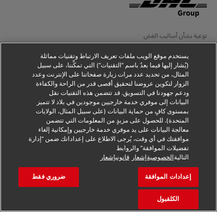
توعية بشأن أساليب الغش
إخطار قانوني
يستخدم موقع الويب ملفات تعريف الارتباط وتقنيات مماثلة
(يُشار إليها فيما بعدُ باسم "التقنيات") التي تمكِّننا، على سبيل
شروط الاستخدام
المثال، من تحديد عدد مرات زيارة صفحاتنا على الإنترنت وعدد
الزوار لتكوين عروضنا لتحقيق أقصى قدر من الراحة والكفاءة
إخطار الخصوصية
ودعم جهودنا في التسويق. قد تتضمن هذه التقنيات نقل
البيانات إلى موفري خدمة خارجيين موجودين في بلاد لا تتميز
معلومات إضافية
بمستوى كافٍ من حماية البيانات (على سبيل المثال، الولايات
المتحدة). للحصول على مزيدٍ من المعلومات التي تتضمن
إعدادات ملفات تعريف الارتباط
معالجة البيانات على يد موفري خدمة خارجيين وإمكانية إلغاء
موافقتك في أي وقت، يُرجى الاطلاع على إعداداتك ضمن "إدارة
تفضيلات الموافقة" والروابط
تابعنا
التالية
الخصوصيةإشعار
قانونيإشعار
إعدادات الموافقة
ضروري فقط
الكلقبول
2026 © - جميع الحقوق محفوظة