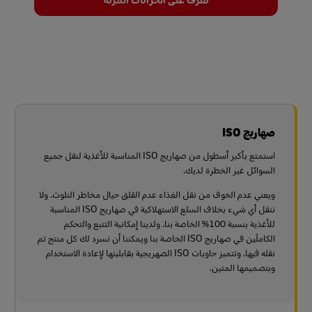
صهاريج ISO
استمتع بأكبر أسطول من صهاريج ISO المناسبة للأغذية لنقل جميع
السوائل غير الخطرة لديك.
ويعني عدم الخوف من نقل الغذاء عدم القلق حيال مخاطر التلوث. ولا
ننقل أي شيء بخلاف السلع الاستهلاكية في صهاريج ISO المناسبة
للأغذية بنسبة 100% الخاصة بنا. ولدينا إمكانية التتبع والتحكم
الكاملَين في صهاريج ISO الخاصة بنا ويمكننا أن نسرد لك كل منتج تم
نقله فيها. وتتميز حاويات ISO الصهريجية بقابليتها لإعادة الاستخدام
وبتصميمها المتين.