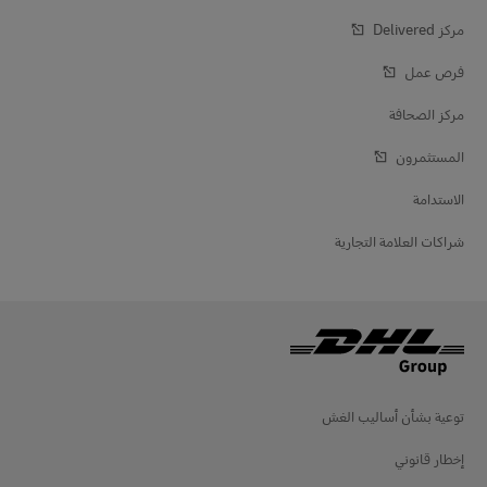
مركز Delivered‎
فرص عمل
مركز الصحافة
المستثمرون
الاستدامة
شراكات العلامة التجارية
توعية بشأن أساليب الغش
إخطار قانوني