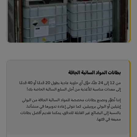
بطانات المواد السائبة الجافة
من 12 إلى 24 طنًا، حوِّل أي حاوية عادية بطول 20 قدمًا أو 40 قدمًا
إلى معدات مناسبة للأغذية من أجل السلع السائبة الخاصة بك!
إننا نُطوِّر ونصنع بطانات مخصصة للمواد السائبة الجافة من البولي
إيثيلين أو البولي بروبيلين. كما نتولى إعادة تدويرها في منشآتنا.
بالنسبة إلى البضائع غير القابلة للتدفق، يمكننا تقديم أفضل بطانات
مميعة في فئتها.