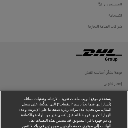
المستثمرون
الاستدامة
شراكات العلامة التجارية
توعية بشأن أساليب الغش
إخطار قانوني
شروط الاستخدام
يستخدم موقع الويب ملفات تعريف الارتباط وتقنيات مماثلة
(يُشار إليها فيما بعدُ باسم "التقنيات") التي تمكِّننا، على سبيل
إخطار الخصوصية
المثال، من تحديد عدد مرات زيارة صفحاتنا على الإنترنت وعدد
الزوار لتكوين عروضنا لتحقيق أقصى قدر من الراحة والكفاءة
معلومات إضافية
ودعم جهودنا في التسويق. قد تتضمن هذه التقنيات نقل
البيانات إلى موفري خدمة خارجيين موجودين في بلاد لا تتميز
إعدادات ملفات تعريف الارتباط