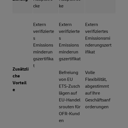
cke
ke
Extern
Extern
Extern
verifizierte
verifizierte
verifiziertes
s
s
Emissionsmi
Emissions
Emissions
nderungszert
minderun
minderun
ifikat
gszertifika
gszertifikat
t
Zusätzli
Befreiung
Volle
che
von EU
Flexibilität,
Vorteil
ETS‑Zusch
abgestimmt
e
lägen auf
auf Ihre
EU‑Handel
Geschäftsanf
srouten für
orderungen
OFR‑Kund
en