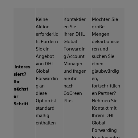
Keine
Kontaktier
Möchten Sie
Aktion
en Sie
große
erforderlic
Ihren DHL
Mengen
h. Fordern
Global
dekarbonisie
Sie ein
Forwardin
ren und
Angebot
g Account
suchen Sie
von DHL
Manager
einen
Interes
Global
und fragen
glaubwürdig
siert?
Forwardin
Sie ihn
en,
Ihr
g an –
nach
fortschrittlich
nächst
diese
GoGreen
en Partner?
er
Option ist
Plus
Nehmen Sie
Schritt
standard
Kontakt mit
mäßig
Ihrem DHL
enthalten
Global
Forwarding
Kundenbetre