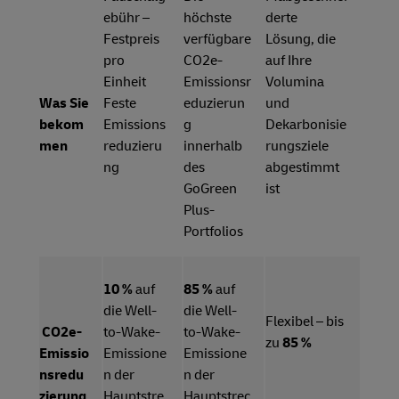
ebühr –
höchste
derte
Festpreis
verfügbare
Lösung, die
pro
CO2e-
auf Ihre
Einheit
Emissionsr
Volumina
Was Sie
Feste
eduzierun
und
bekom
Emissions
g
Dekarbonisie
men
reduzieru
innerhalb
rungsziele
ng
des
abgestimmt
GoGreen
ist
Plus-
Portfolios
10 %
auf
85 %
auf
die Well-
die Well-
Flexibel – bis
CO2e-
to-Wake-
to-Wake-
zu
85 %
Emissio
Emissione
Emissione
nsredu
n der
n der
zierung
Hauptstre
Hauptstrec