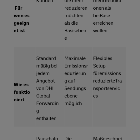
Kunden
die mehr
mehrRedukti
Für
reduzieren
onen als
wen es
möchten
beiBase
geeign
als die
erreichen
et ist
Basiseben
wollen
e
Standard
Maximale
Flexibles
mäßig bei
Emissionsr
Setup
jedem
eduzierun
füremissions
Angebot
g auf
reduzierteTra
Wie es
von DHL
Sendungs
nsportservic
funktio
Global
ebene
es
niert
Forwardin
möglich
g
enthalten
Pauschalg
Die
Maßgeschnei