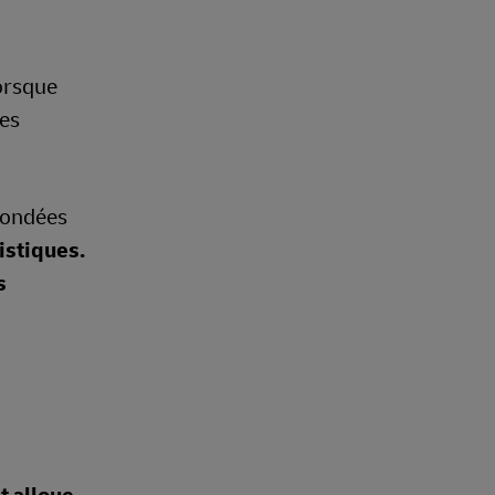
orsque
des
 fondées
istiques.
s