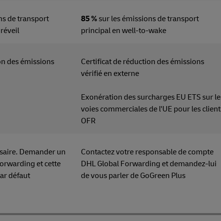
ns de transport
85 %
sur les émissions de transport
 réveil
principal en well-to-wake
ion des émissions
Certificat de réduction des émissions
en externe
vérifié en externe
Exonération des surcharges EU ETS sur le
voies commerciales de l'UE pour les client
OFR
ssaire. Demander un
Contactez votre responsable de compte
orwarding et cette
DHL Global Forwarding et demandez-lui
par défaut
de vous parler de GoGreen Plu