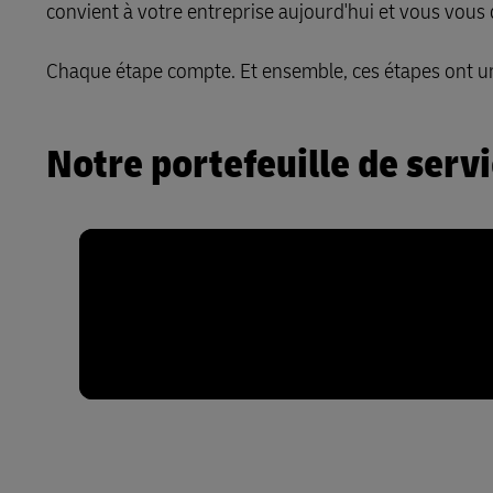
convient à votre entreprise aujourd'hui et vous vous
En savoir plus sur les portails
DHL SameDay
Chaque étape compte. Et ensemble, ces étapes ont un
LifeTrack
Notre portefeuille de serv
En savoir plus sur les portails