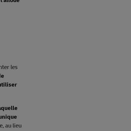
t alloue
nter les
de
tiliser
aquelle
 unique
, au lieu