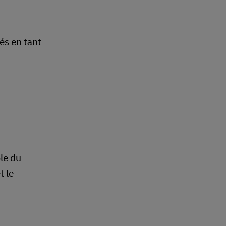
és en tant
le du
t le