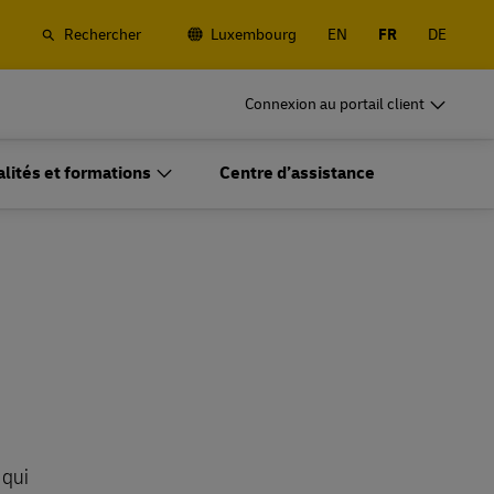
Rechercher
Luxembourg
EN
FR
DE
rchandises
DHL pour les entreprises
Connexion au portail client
Frequent Shippers
, routier et
Expédiez souvent ou régulièrement ;
ue et de
découvrez les avantages de l'ouverture d'un
alités et formations
Centre d’assistance
compte
rchandises
DHL pour les entreprises
fret
Options d'expéditions fréquentes
Frequent Shippers
, routier et
Expédiez souvent ou régulièrement ;
ue et de
découvrez les avantages de l'ouverture d'un
compte
fret
Options d'expéditions fréquentes
 qui