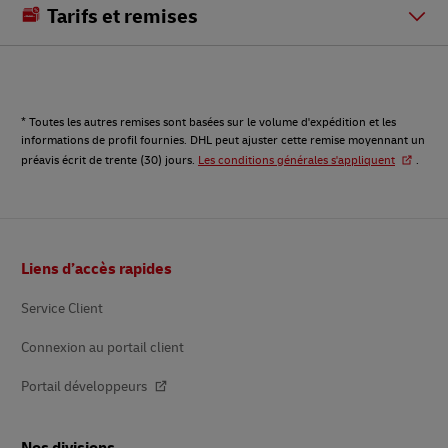
Tarifs et remises
* Toutes les autres remises sont basées sur le volume d'expédition et les
informations de profil fournies. DHL peut ajuster cette remise moyennant un
préavis écrit de trente (30) jours.
Les conditions générales s'appliquent
.
Pied
Liens d’accès rapides
de
page
Service Client
Connexion au portail client
Portail développeurs
Nos divisions