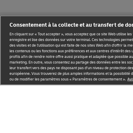
Consentement à la collecte et au transfert de d
En cliquant sur « Tout accepter », vous acceptez que ce site Web utilise le
enregistre et lise des données sur votre terminal. Ces technologies permett
des visites et de l'utilisation qui est faite de nos sites Web afin d'offrir la 
Sensibilisation à la fraude
Mention légale
Conditions d’ut
les contenus ou les fonctions aux préférences et aux centres d'intérêt des u
profils afin de rendre notre offre aussi pratique et adaptée que possible au p
Informations complémentaires
Paramètres des cookies
marketing. En outre, vous consentez au partage des données entre les soci
leur transfert vers des pays ne disposant pas d’un niveau de protection de
européenne. Vous trouverez de plus amples informations et la possibilit
ou de modifier les paramètres sous « Paramètres de consentement ».
Avi
Ouvre
Ouvre
une
le
nouvelle
lien
fenêtre
externe