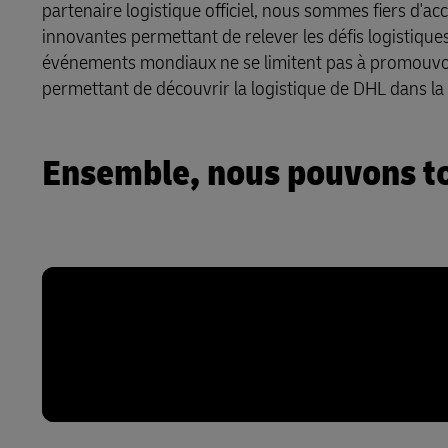
partenaire logistique officiel, nous sommes fiers d'a
En savoir plus sur les portails
innovantes permettant de relever les défis logistiques
DHL SameDay
événements mondiaux ne se limitent pas à promouvoi
permettant de découvrir la logistique de DHL dans la
LifeTrack
En savoir plus sur les portails
Ensemble, nous pouvons t