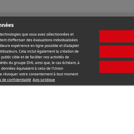
onnées
s technologies que vous avez sélectionnées et
ent d'effectuer des évaluations individualisées
meilleure expérience en ligne possible et d'adapter
ilisation
Avis de confidentialité
Accessibilité
tilisateurs. Cela inclut également la création de
ublic cible et de faciliter nos activités de
étés du groupe DHL ainsi que, le cas échéant, à
s données équivalent à celui de l’Union
2026 © - all rights reserved
é de révoquer votre consentement à tout moment
s de confidentialité
Avis juridique