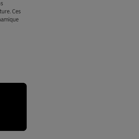
ns
ture. Ces
ynamique