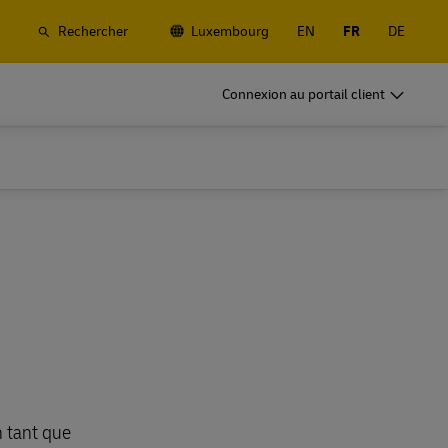
Rechercher
Luxembourg
EN
FR
DE
rchandises
DHL pour les entreprises
Connexion au portail client
Frequent Shippers
, routier et
Expédiez souvent ou régulièrement ;
ue et de
découvrez les avantages de l'ouverture d'un
compte
rchandises
DHL pour les entreprises
fret
Options d'expéditions fréquentes
Frequent Shippers
, routier et
Expédiez souvent ou régulièrement ;
ue et de
découvrez les avantages de l'ouverture d'un
compte
fret
Options d'expéditions fréquentes
 tant que