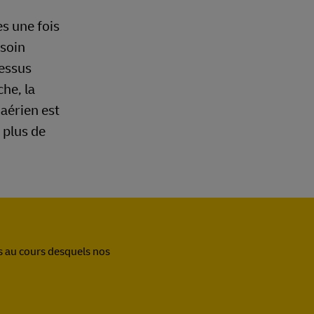
s une fois
esoin
cessus
he, la
aérien est
 plus de
s au cours desquels nos