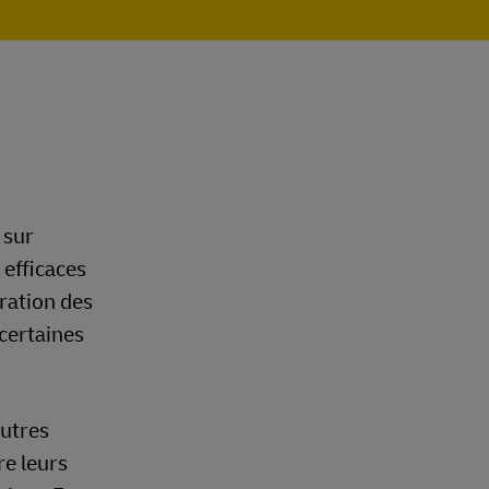
 sur
 efficaces
oration des
 certaines
autres
re leurs