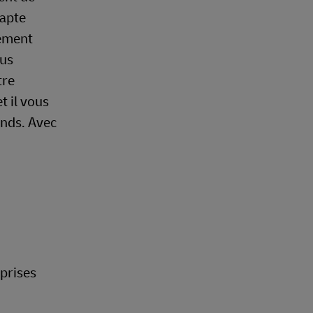
dapte
tement
ous
tre
t il vous
ands. Avec
eprises