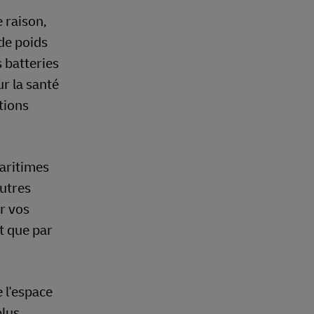
e raison,
 de poids
 batteries
r la santé
tions
maritimes
autres
r vos
t que par
e l'espace
plus