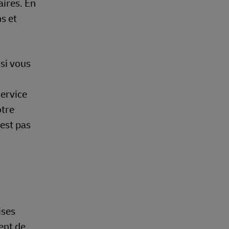
aires. En
s et
si vous
service
otre
'est pas
ises
ent de