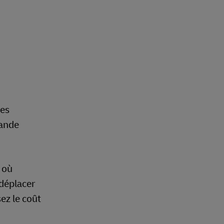
les
rande
 où
 déplacer
ez le coût