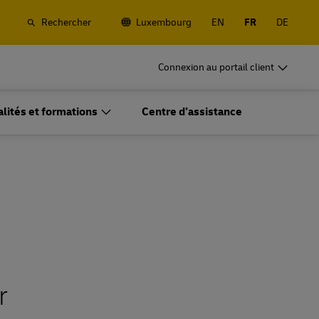
Rechercher
Luxembourg
EN
FR
DE
rchandises
DHL pour les entreprises
Connexion au portail client
Frequent Shippers
, routier et
Expédiez souvent ou régulièrement ;
ue et de
découvrez les avantages de l'ouverture d'un
alités et formations
Centre d’assistance
compte
rchandises
DHL pour les entreprises
fret
Options d'expéditions fréquentes
Frequent Shippers
, routier et
Expédiez souvent ou régulièrement ;
ue et de
découvrez les avantages de l'ouverture d'un
compte
fret
Options d'expéditions fréquentes
r