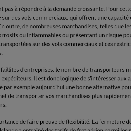
ent pas à répondre à la demande croissante. Pour cett
ée sur des vols commerciaux, qui offrent une capacité
 En outre, de nombreuses marchandises, telles que les
corrosifs ou inflammables ou présentant un risque pou
transportées sur des vols commerciaux et ces restric
s.
faillites d'entreprises, le nombre de transporteurs 
s expéditeurs. Il est donc logique de s'intéresser aux 
ue par exemple aujourd'hui une bonne alternative pou
ermet de transporter vos marchandises plus rapidemen
rs.
ortance de faire preuve de flexibilité. La fermeture d
slande a entraîné des tarifs de fret aérien parmi les 