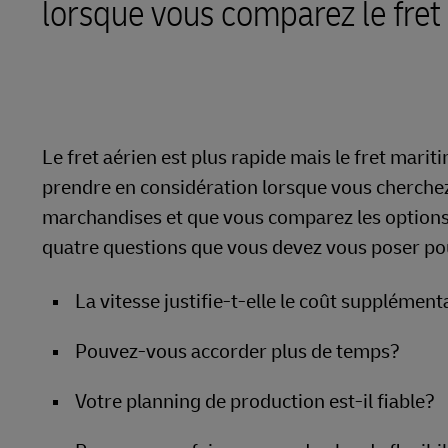
lorsque vous comparez le fret 
En savoir plus sur les portails
DHL SameDay
LifeTrack
En savoir plus sur les portails
Le fret aérien est plus rapide mais le fret mari
prendre en considération lorsque vous cherchez
marchandises et que vous comparez les options de
quatre questions que vous devez vous poser pour
La vitesse justifie-t-elle le coût supplémen
Pouvez-vous accorder plus de temps?
Votre planning de production est-il fiable?