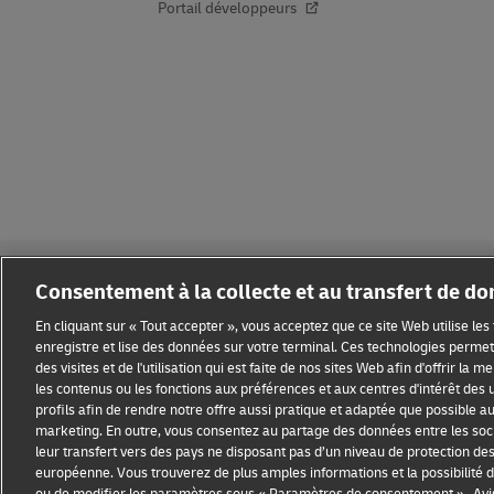
Portail développeurs
Consentement à la collecte et au transfert de d
En cliquant sur « Tout accepter », vous acceptez que ce site Web utilise le
enregistre et lise des données sur votre terminal. Ces technologies permett
des visites et de l'utilisation qui est faite de nos sites Web afin d'offrir la 
Sensibilisation à la fraude
Mention légale
Conditions d’ut
les contenus ou les fonctions aux préférences et aux centres d'intérêt des u
profils afin de rendre notre offre aussi pratique et adaptée que possible au p
Paramètres des cookies
marketing. En outre, vous consentez au partage des données entre les soci
leur transfert vers des pays ne disposant pas d’un niveau de protection de
européenne. Vous trouverez de plus amples informations et la possibilit
DHL EXPRESS
Obtenir une cotation et envoyer mai
ou de modifier les paramètres sous « Paramètres de consentement ».
Avi