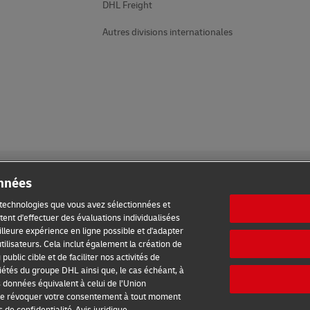
DHL Freight
Autres divisions internationales
onnées
s technologies que vous avez sélectionnées et
ent d'effectuer des évaluations individualisées
meilleure expérience en ligne possible et d'adapter
ilisation
Confidentialité
Accessibilité
Informations complé
tilisateurs. Cela inclut également la création de
ublic cible et de faciliter nos activités de
étés du groupe DHL ainsi que, le cas échéant, à
s données équivalent à celui de l’Union
2026 © - all rights reserved
é de révoquer votre consentement à tout moment
ntenant
Ouvrir un compte et envoyer maintenant
Pr
s de confidentialité
Avis juridique