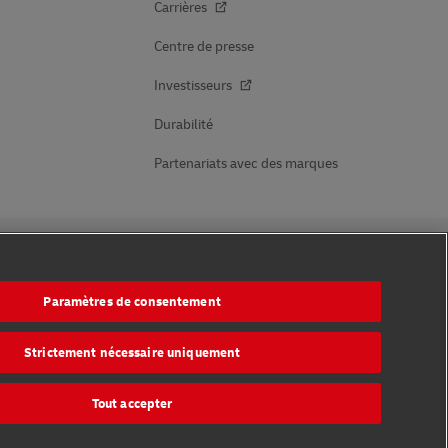
Carrières
Centre de presse
Investisseurs
Durabilité
Partenariats avec des marques
Suivez-nous
Paramètres de consentement
mentaires
Strictement nécessaire uniquement
Tout accepter
endre rendez-vous