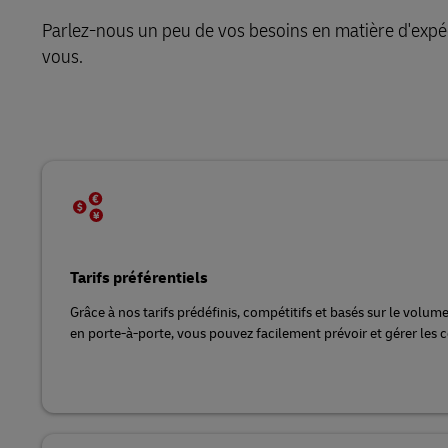
En savoir plus sur les portails
Parlez-nous un peu de vos besoins en matière d'expéd
DHL SameDay
vous.
LifeTrack
En savoir plus sur les portails
Tarifs préférentiels
Grâce à nos tarifs prédéfinis, compétitifs et basés sur le volum
en porte-à-porte, vous pouvez facilement prévoir et gérer les c