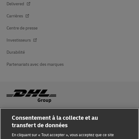
Delivered
Carrières
Centre de presse
Investisseurs
Durabilité
Partenariats avec des marques
Sensibilisation à la fraude
Consentement à la collecte et au
transfert de données
Mention légale
En cliquant sur « Tout accepter », vous acceptez que ce site
Conditions d’utilisation