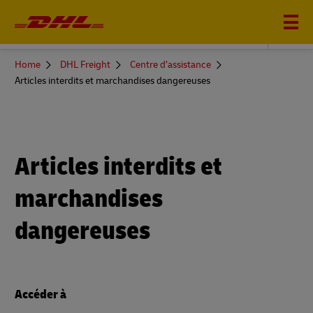
DHL FREIGHT
You
Home
DHL Freight
Centre d’assistance
are
Articles interdits et marchandises dangereuses
here
Articles interdits et
marchandises
dangereuses
Accéder à