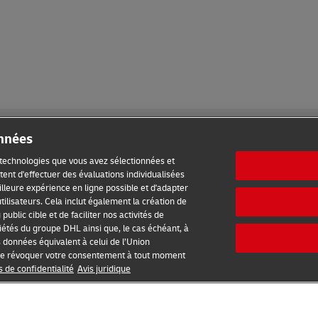
onnées
s technologies que vous avez sélectionnées et
ent d'effectuer des évaluations individualisées
meilleure expérience en ligne possible et d'adapter
ilisation
Avis de confidentialité
Accessibilité
tilisateurs. Cela inclut également la création de
ublic cible et de faciliter nos activités de
étés du groupe DHL ainsi que, le cas échéant, à
s données équivalent à celui de l’Union
2026 © - all rights reserved
é de révoquer votre consentement à tout moment
s de confidentialité
Avis juridique