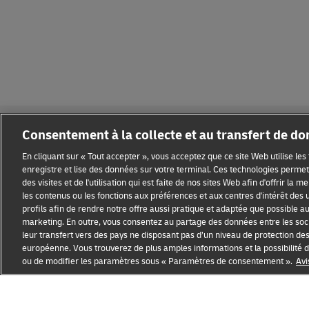
Consentement à la collecte et au transfert de d
En cliquant sur « Tout accepter », vous acceptez que ce site Web utilise le
enregistre et lise des données sur votre terminal. Ces technologies permett
des visites et de l'utilisation qui est faite de nos sites Web afin d'offrir la 
Sensibilisation à la fraude
Mention légale
Conditions d’ut
les contenus ou les fonctions aux préférences et aux centres d'intérêt des u
profils afin de rendre notre offre aussi pratique et adaptée que possible au p
Informations complémentaires
Paramètres des cookies
marketing. En outre, vous consentez au partage des données entre les soci
leur transfert vers des pays ne disposant pas d’un niveau de protection de
européenne. Vous trouverez de plus amples informations et la possibilit
ou de modifier les paramètres sous « Paramètres de consentement ».
Avi
Ouvre
Ouvre
une
le
nouvelle
lien
fenêtre
externe