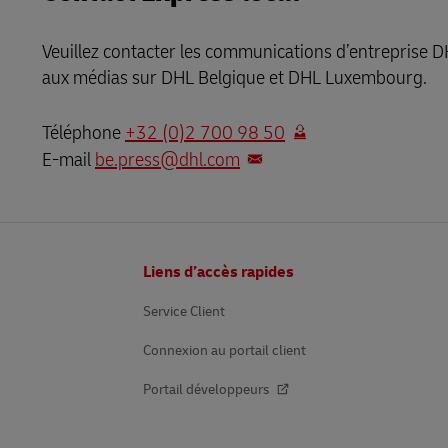
LifeTrack
DHL SameDay
Veuillez contacter les communications d’entreprise D
aux médias sur DHL Belgique et DHL Luxembourg.
LifeTrack
En savoir plus sur les portails
Téléphone
+32 (0)2 700 98 50
En savoir plus sur les portails
E-mail
be.press@dhl.com
Pied
Liens d’accès rapides
de
page
Service Client
Connexion au portail client
Portail développeurs