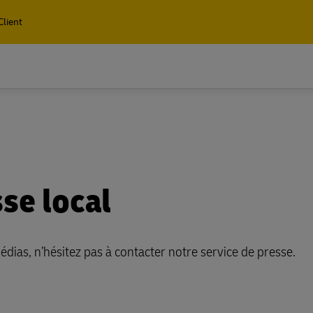
Client
r plus sur
 et colis
Palettes, conteneurs et ma
r plus sur
Professionnels uniquement
Expédition de fret aérien, maritime
 et colis
Palettes, conteneurs et ma
ferroviaire, et services de logistiq
Professionnels uniquement
dédouanement
de documents et colis express
Expédition de fret aérien, maritime
se local
ferroviaire, et services de logistiq
Découvrir les services de 
rect pour entreprises
dédouanement
de documents et colis express
Découvrir les services de 
rect pour entreprises
édias, n’hésitez pas à contacter notre service de presse.