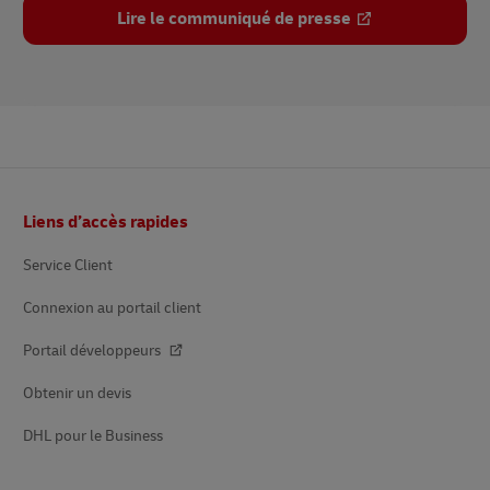
Lire le communiqué de presse
Pied
Liens d’accès rapides
de
page
Service Client
Connexion au portail client
Portail développeurs
Obtenir un devis
DHL pour le Business