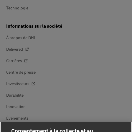
Technologie
Informations sur la société
À propos de DHL
Delivered
Carrières
Centre de presse
Investisseurs
Durabilité
Innovation
Événements
Partenariats avec des marques
Consentement à la collecte et au