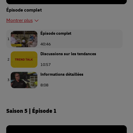
Épisode complet
Montrer plus
Épisode complet
1
40:46
Discussions sur les tendances
2
10:57
Informations détaillées
3
8:08
L'innovation de plus près
4
7:48
Saison 5 | Épisode 1
Plongée en profondeur 2
5
8:48