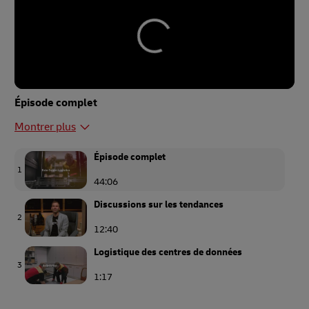
Épisode complet
Montrer plus
Épisode complet
1
44:06
Discussions sur les tendances
2
12:40
Logistique des centres de données
3
1:17
3 questions avec…