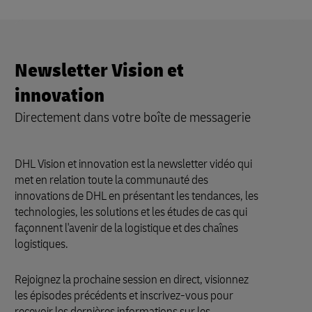
4
19:49
Informations détaillées
5
4:14
Newsletter Vision et
Questions et réponses
innovation
6
8:50
Directement dans votre boîte de messagerie
DHL Vision et innovation est la newsletter vidéo qui
met en relation toute la communauté des
innovations de DHL en présentant les tendances, les
technologies, les solutions et les études de cas qui
façonnent l'avenir de la logistique et des chaînes
logistiques.
Rejoignez la prochaine session en direct, visionnez
les épisodes précédents et inscrivez-vous pour
recevoir les dernières informations sur les