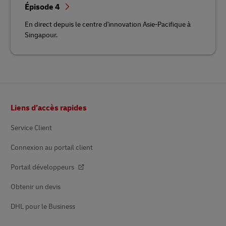
Épisode 4
En direct depuis le centre d'innovation Asie-Pacifique à
Singapour.
Pied
Liens d’accès rapides
de
page
Service Client
Connexion au portail client
Portail développeurs
Obtenir un devis
DHL pour le Business