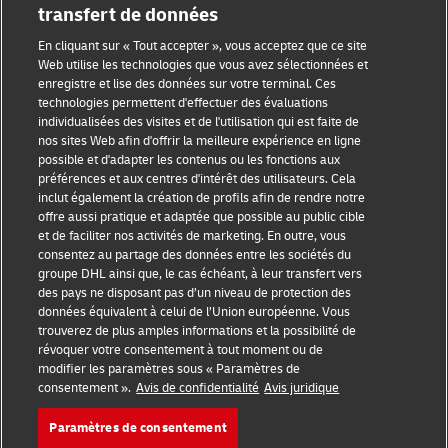
transfert de données
En cliquant sur « Tout accepter », vous acceptez que ce site
Web utilise les technologies que vous avez sélectionnées et
Sensibilisation à la fraude
enregistre et lise des données sur votre terminal. Ces
technologies permettent d'effectuer des évaluations
Mention légale
individualisées des visites et de l'utilisation qui est faite de
nos sites Web afin d'offrir la meilleure expérience en ligne
Conditions d’utilisation
possible et d'adapter les contenus ou les fonctions aux
préférences et aux centres d'intérêt des utilisateurs. Cela
inclut également la création de profils afin de rendre notre
Avis de confidentialité
offre aussi pratique et adaptée que possible au public cible
et de faciliter nos activités de marketing. En outre, vous
Informations complémentaires
consentez au partage des données entre les sociétés du
groupe DHL ainsi que, le cas échéant, à leur transfert vers
Paramètres des cookies
des pays ne disposant pas d’un niveau de protection des
données équivalent à celui de l’Union européenne. Vous
Suivez-nous
trouverez de plus amples informations et la possibilité de
révoquer votre consentement à tout moment ou de
modifier les paramètres sous « Paramètres de
consentement ».
Avis de confidentialité
Avis juridique
Paramètres de consentement
2026 © - all rights reserved