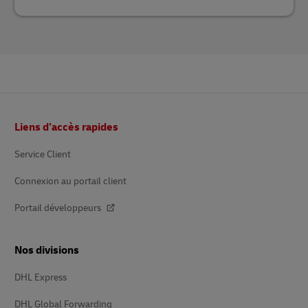
Pied
Liens d’accès rapides
de
page
Service Client
Connexion au portail client
Portail développeurs
Nos divisions
DHL Express
DHL Global Forwarding