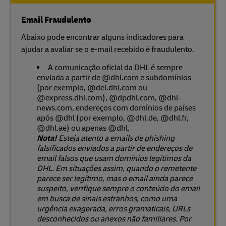
Email Fraudulento
Abaixo pode encontrar alguns indicadores para
ajudar a avaliar se o e-mail recebido é fraudulento.
A comunicação oficial da DHL é sempre
enviada a partir de @dhl.com e subdomínios
(por exemplo, @del.dhl.com ou
@express.dhl.com), @dpdhl.com, @dhl-
news.com, endereços com domínios de países
após @dhl (por exemplo, @dhl.de, @dhl.fr,
@dhl.ae) ou apenas @dhl.
Nota!
Esteja atento a emails de phishing
falsificados enviados a partir de endereços de
email falsos que usam domínios legítimos da
DHL. Em situações assim, quando o remetente
parece ser legítimo, mas o email ainda parece
suspeito, verifique sempre o conteúdo do email
em busca de sinais estranhos, como uma
urgência exagerada, erros gramaticais, URLs
desconhecidos ou anexos não familiares. Por