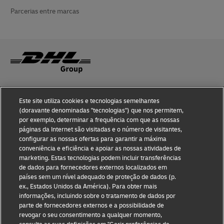
Parcerias entre marcas
Sensibilização para a Fraude
Este site utiliza cookies e tecnologias semelhantes
(doravante denominadas "tecnologias") que nos permitem,
Aviso Legal
por exemplo, determinar a frequência com que as nossas
páginas da Internet são visitadas e o número de visitantes,
Termos de Utilização
configurar as nossas ofertas para garantir a máxima
conveniência e eficiência e apoiar as nossas atividades de
Aviso de Privacidade
marketing. Estas tecnologias podem incluir transferências
de dados para fornecedores externos localizados em
Informações Adicionais
países sem um nível adequado de proteção de dados (p.
ex., Estados Unidos da América). Para obter mais
Definições de Cookies
informações, incluindo sobre o tratamento de dados por
parte de fornecedores externos e a possibilidade de
Siga-nos
revogar o seu consentimento a qualquer momento,