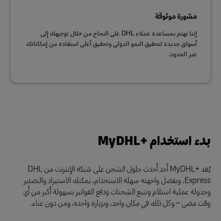
مشورة موثوقة
إننا نهتم بمساعدة عملاء DHL على النجاح من خلال توجيهك إلى
أسواق جديدة لتحقيق النمو الدولي وتحقيق أعلى استفادة من إمكاناتك
عبر الحدود.
بدء استخدام MyDHL+‎
يُعَد MyDHL+‎ أحد أحدث حلول الشحن على شبكة الإنترنت من DHL
Express. وبفضل واجهته سهلة الاستخدام، يمكنك الاستيراد والتصدير
وجدولة عملية استلام وتتبع الشحنات ودفع الفواتير بسهولة أكبر من أي
وقت مضى – وكل ذلك في مكان واحد، وبزيارة واحدة، ومن دون عناء.