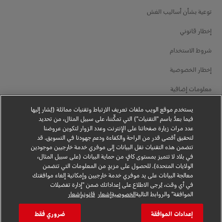
توعية بشأن أساليب الغش
إخطار قانوني
شروط الاستخدام
إخطار الخصوصية
معلومات إضافية
إعدادات ملفات تعريف الارتباط
يستخدم موقع الويب ملفات تعريف الارتباط وتقنيات مماثلة (يُشار إليها
فيما بعدُ باسم "التقنيات") التي تمكِّننا، على سبيل المثال، من تحديد
عدد مرات زيارة صفحاتنا على الإنترنت وعدد الزوار لتكوين عروضنا
تابعنا
لتحقيق أقصى قدر من الراحة والكفاءة ودعم جهودنا في التسويق. قد
تتضمن هذه التقنيات نقل البيانات إلى موفري خدمة خارجيين موجودين
في بلاد لا تتميز بمستوى كافٍ من حماية البيانات (على سبيل المثال،
الولايات المتحدة). للحصول على مزيدٍ من المعلومات التي تتضمن
معالجة البيانات على يد موفري خدمة خارجيين وإمكانية إلغاء موافقتك
في أي وقت، يُرجى الاطلاع على إعداداتك ضمن "إدارة تفضيلات
2026 © - جميع الحقوق محفوظة
الموافقة" والروابط التالية
الخصوصيةإشعار
قانونيإشعار
إعدادات الموافقة
ضروري فقط