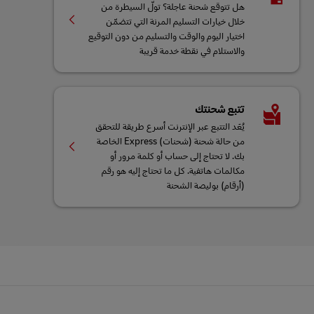
هل تتوقع شحنة عاجلة؟ تولَّ السيطرة من
خلال خيارات التسليم المرنة التي تتضمّن
اختيار اليوم والوقت والتسليم من دون التوقيع
والاستلام في نقطة خدمة قريبة
تتبع شحنتك
يُعَد التتبع عبر الإنترنت أسرع طريقة للتحقق
من حالة شحنة (شحنات) Express الخاصة
بك. لا تحتاج إلى حساب أو كلمة مرور أو
مكالمات هاتفية. كل ما تحتاج إليه هو رقم
(أرقام) بوليصة الشحنة
التذييل