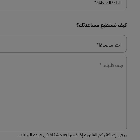
البلد/
المنطقة*
كيف نستطيع مساعدتك؟
اختر
موضوعًا*
صِف طَلَبَكَ. *
يرجى إضافة رقم الفاتورة إذا كنتتواجه مشكلة في جودة البيانات.