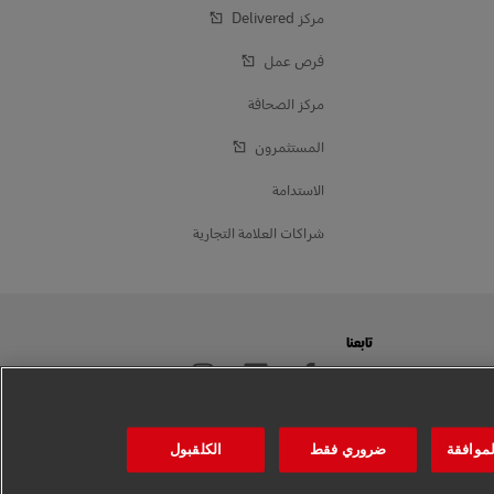
مركز Delivered‎
فرص عمل
مركز الصحافة
المستثمرون
الاستدامة
شراكات العلامة التجارية
تابعنا
لموافقة
ضروري فقط
الكلقبول