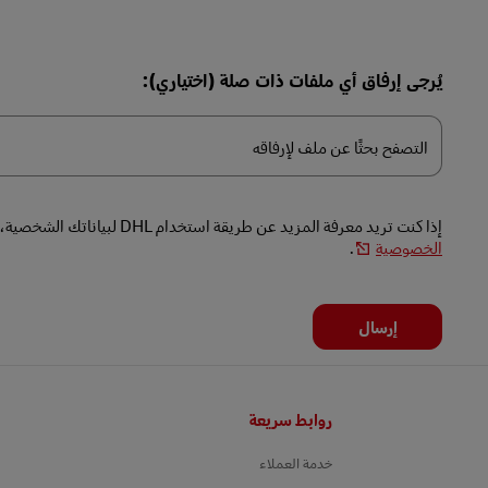
يُرجى إرفاق أي ملفات ذات صلة (اختياري):
التصفح
بحثًا
التصفح بحثًا عن ملف لإرفاقه
عن
ملف
لإرفاقه
إذا كنت تريد معرفة المزيد عن طريقة استخدام DHL لبياناتك الشخصية، يُرجى قراءة
الخصوصية
.
إرسال
التذييل
روابط سريعة
خدمة العملاء