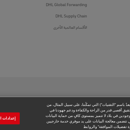
DHL Global Forwarding
DHL Supply Chain
الأقسام العالمية الأخرى
ُ باسم "التقنيات") التي تمكِّننا، على سبيل المثال، من
تحقيق أقصى قدر من الراحة والكفاءة ودعم جهودنا في
ر الخصوصية
معلومات إضافية
إعدادات ملفات تعريف الارتباط
ودين في بلاد لا تتميز بمستوى كافٍ من حماية البيانات
إعدادات ا
تي تتضمن معالجة البيانات على يد موفري خدمة خارجيين
2026 © - جميع الحقوق محفوظة
ة تفضيلات الموافقة" والروابط
التواصل مع خبير
البحث عن المكتب المحلي لديك