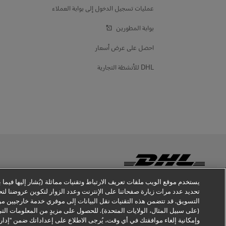
عمليات تسجيل الدخول إلى بوابة العملاء
بوابة المطورين
احصل على عرض أسعار
DHL للأنشطة التجارية
يستخدم موقع الويب ملفات تعريف الارتباط وتقنيات مماثلة (يُشار إليها فيما بعد
تحديد عدد مرات زيارة صفحاتنا على الإنترنت وعدد الزوار لتكوين عروضنا ل
توعية بشأن أساليب الغش
إخطار قانوني
شروط الاستخدام
إخطا
التسويق. قد تتضمن هذه التقنيات نقل البيانات إلى موفري خدمة خارجيين موج
(على سبيل المثال، الولايات المتحدة). للحصول على مزيدٍ من المعلومات ال
وإمكانية إلغاء موافقتك في أي وقت، يُرجى الاطلاع على إعداداتك ضمن "إدار
DHL GLOBAL FORWARDING
احصل على عرض أسعار