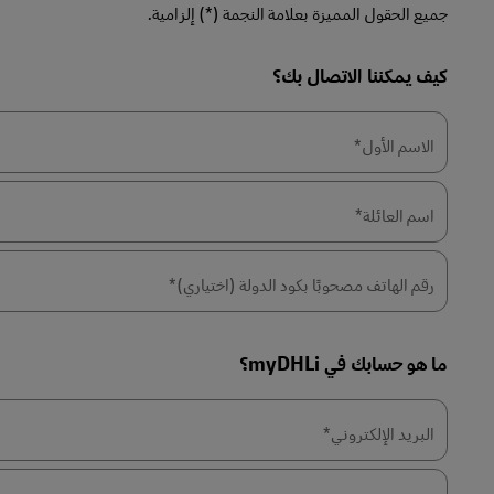
جميع الحقول المميزة بعلامة النجمة (*) إلزامية.
LifeTrack
كيف يمكننا الاتصال بك؟
Forms
Summary
تعرَّف على البوابات
الاسم الأول*
اسم العائلة*
رقم الهاتف مصحوبًا بكود الدولة (اختياري)*
ما هو حسابك في myDHLi؟
البريد الإلكتروني*