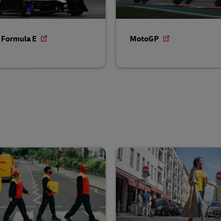
 Formula E
MotoGP