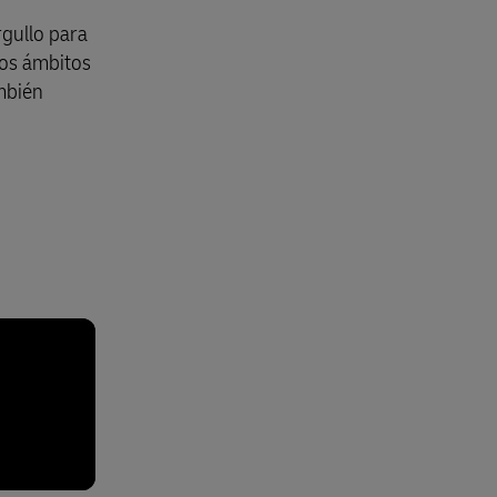
rgullo para
los ámbitos
ambién