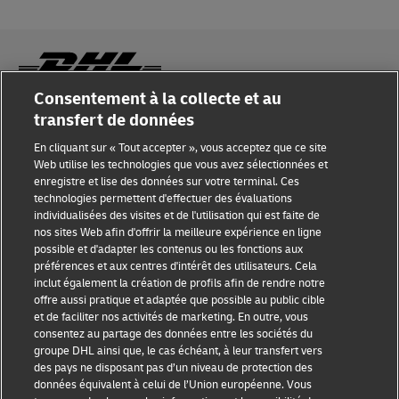
Consentement à la collecte et au
transfert de données
Sensibilisation à la fraude
En cliquant sur « Tout accepter », vous acceptez que ce site
Mention légale
Web utilise les technologies que vous avez sélectionnées et
enregistre et lise des données sur votre terminal. Ces
Conditions d’utilisation
technologies permettent d'effectuer des évaluations
individualisées des visites et de l'utilisation qui est faite de
Avis de confidentialité
nos sites Web afin d'offrir la meilleure expérience en ligne
possible et d'adapter les contenus ou les fonctions aux
Informations complémentaires
préférences et aux centres d'intérêt des utilisateurs. Cela
inclut également la création de profils afin de rendre notre
Paramètres des cookies
offre aussi pratique et adaptée que possible au public cible
et de faciliter nos activités de marketing. En outre, vous
consentez au partage des données entre les sociétés du
Suivez-nous
groupe DHL ainsi que, le cas échéant, à leur transfert vers
des pays ne disposant pas d’un niveau de protection des
données équivalent à celui de l’Union européenne. Vous