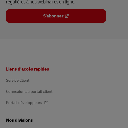
régulières à nos webinaires en ligne.
S'abonner
Pied
Liens d’accès rapides
de
page
Service Client
Connexion au portail client
Portail développeurs
Nos divisions