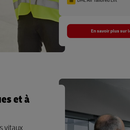
DHL Air Tailored Lift
En savoir plus sur 
es et à
s vitaux