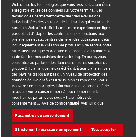
Web utilise les technologies que vous avez sélectionnées et
Sensibilisation à la fraude
enregistre et lise des données sur votre terminal. Ces
technologies permettent d'effectuer des évaluations
Mention légale
individualisées des visites et de l'utilisation qui est faite de
nos sites Web afin d'offrir la meilleure expérience en ligne
Conditions d’utilisation
possible et d'adapter les contenus ou les fonctions aux
préférences et aux centres d'intérêt des utilisateurs. Cela
inclut également la création de profils afin de rendre notre
Avis de confidentialité
offre aussi pratique et adaptée que possible au public cible
et de faciliter nos activités de marketing. En outre, vous
Informations complémentaires
consentez au partage des données entre les sociétés du
groupe DHL ainsi que, le cas échéant, à leur transfert vers
Paramètres des cookies
des pays ne disposant pas d’un niveau de protection des
données équivalent à celui de l’Union européenne. Vous
Suivez-nous
trouverez de plus amples informations et la possibilité de
révoquer votre consentement à tout moment ou de
modifier les paramètres sous « Paramètres de
consentement ».
Avis de confidentialité
Avis juridique
Paramètres de consentement
2026 © - all rights reserved
Strictement nécessaire uniquement
Tout accepter