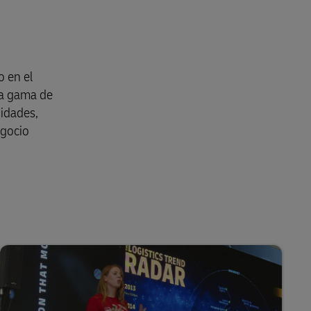
 en el
ia gama de
nidades,
egocio