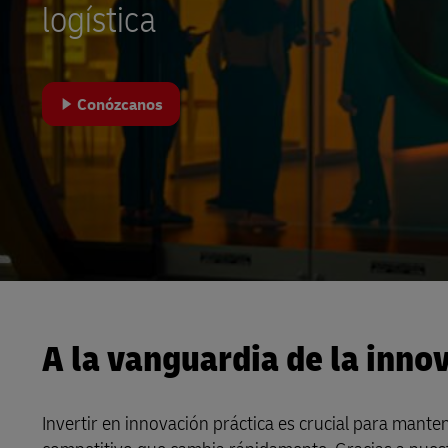
logística
LifeTrack
Conózcanos
Conozca más acerca de los
portales
A la vanguardia de la innov
Invertir en innovación práctica es crucial para mant