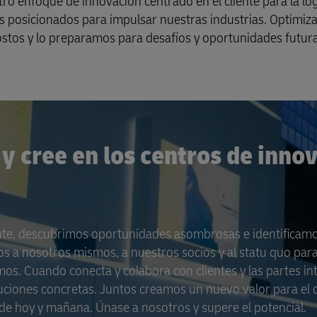
o enfoque de innovación centrado en el cliente para la logí
s posicionados para impulsar nuestras industrias. Optimi
costos y lo preparamos para desafíos y oportunidades futur
 y cree en los centros de inno
liente, descubrimos oportunidades asombrosas e identificamo
os a nosotros mismos, a nuestros socios y al statu quo par
mos. Cuando conecta y colabora con clientes y las partes i
uciones concretas. Juntos creamos un nuevo valor para el c
de hoy y mañana. Únase a nosotros y supere el potencial.