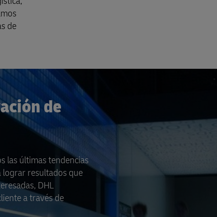
stica,
zamos
as de
vación de
s las últimas tendencias
a lograr resultados que
nteresadas, DHL
liente a través de