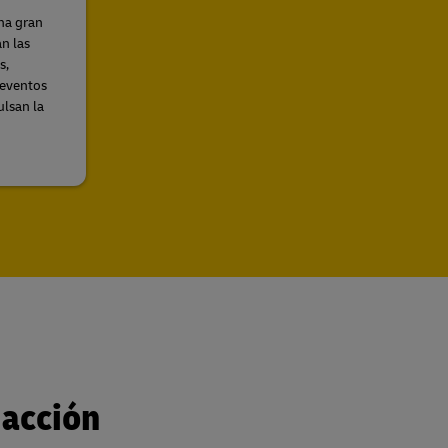
na gran
n las
s,
 eventos
ulsan la
 acción