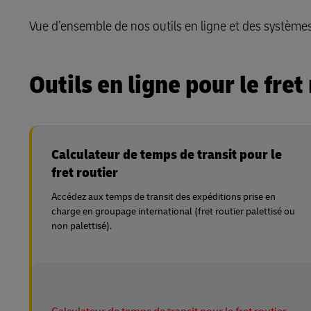
LifeTrack
Vue d’ensemble de nos outils en ligne et des système
MyGTS
En savoir plus sur les portails
DHL SameDay
Outils en ligne pour le fre
LifeTrack
En savoir plus sur les portails
Calculateur de temps de transit pour le
fret routier
Accédez aux temps de transit des expéditions prise en
charge en groupage international (fret routier palettisé ou
non palettisé).