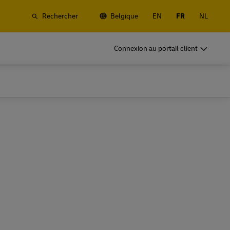
Rechercher
Belgique
EN
FR
NL
rchandises
DHL pour le Business
Connexion au portail client
Frequent Shippers
, routier et
Expédiez souvent ou régulièrement ;
ue et de
découvrez les avantages de l'ouverture d'un
compte
rchandises
DHL pour le Business
Frequent Shippers
fret
Options d'expéditions fréquentes
, routier et
Expédiez souvent ou régulièrement ;
ue et de
découvrez les avantages de l'ouverture d'un
compte
fret
Options d'expéditions fréquentes