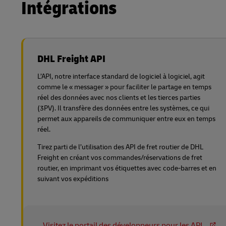
Intégrations
DHL Freight API
L’API, notre interface standard de logiciel à logiciel, agit
comme le « messager » pour faciliter le partage en temps
réel des données avec nos clients et les tierces parties
(3PV). Il transfère des données entre les systèmes, ce qui
permet aux appareils de communiquer entre eux en temps
réel.
Tirez parti de l’utilisation des API de fret routier de DHL
Freight en créant vos commandes/réservations de fret
routier, en imprimant vos étiquettes avec code-barres et en
suivant vos expéditions
Visitez le portail des développeurs pour les API