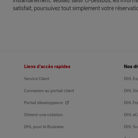
instantanément. Veuillez saisir ci-dessous, les inform
DHL SameDay
satisfait, poursuivez tout simplement votre réservati
MyGTS
LifeTrack
DHL SameDay
LifeTrack
En savoir plus sur les portails
En savoir plus sur les portails
Pied
Liens d’accès rapides
Nos di
de
page
Service Client
DHL Ex
Connexion au portail client
DHL Gl
Portail développeurs
DHL Fre
Obtenir une cotation
DHL e
DHL pour le Business
DHL Su