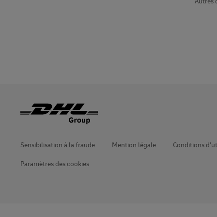
Autres 
Sensibilisation à la fraude
Mention légale
Conditions d’ut
Paramètres des cookies
Ouvre
Ouvre
une
le