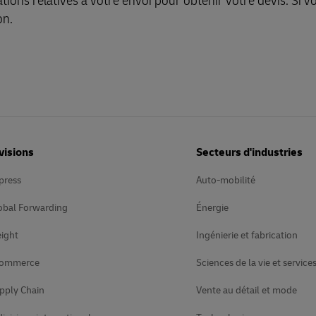
ations relatives à votre envoi pour obtenir votre devis. Si v
on.
visions
Secteurs d'industries
press
Auto-mobilité
obal Forwarding
Énergie
ight
Ingénierie et fabrication
Commerce
Sciences de la vie et service
pply Chain
Vente au détail et mode