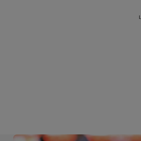
DHL SameDay
MyGTS
L
LifeTrack
DHL SameDay
LifeTrack
En savoir plus sur les portails
En savoir plus sur les portails