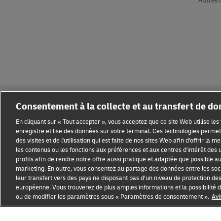
Autres 
Consentement à la collecte et au transfert de d
En cliquant sur « Tout accepter », vous acceptez que ce site Web utilise le
enregistre et lise des données sur votre terminal. Ces technologies permett
des visites et de l'utilisation qui est faite de nos sites Web afin d'offrir la 
Sensibilisation à la fraude
Mention légale
Conditions d’ut
les contenus ou les fonctions aux préférences et aux centres d'intérêt des u
profils afin de rendre notre offre aussi pratique et adaptée que possible au p
Paramètres des cookies
marketing. En outre, vous consentez au partage des données entre les soci
leur transfert vers des pays ne disposant pas d’un niveau de protection de
européenne. Vous trouverez de plus amples informations et la possibilit
ou de modifier les paramètres sous « Paramètres de consentement ».
Avi
Ouvre
Ouvre
une
le