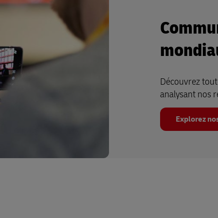
Commun
mondia
Découvrez toute
analysant nos 
Explorez no