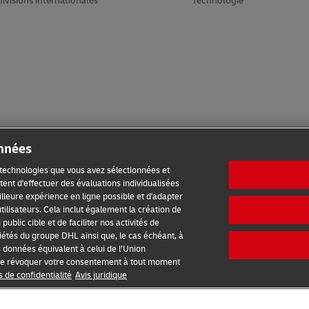
divisions internationales
Technologie
onnées
s technologies que vous avez sélectionnées et
ent d'effectuer des évaluations individualisées
meilleure expérience en ligne possible et d'adapter
ilisation
Confidentialité
Accessibilité
Informations complé
tilisateurs. Cela inclut également la création de
ublic cible et de faciliter nos activités de
étés du groupe DHL ainsi que, le cas échéant, à
s données équivalent à celui de l’Union
2026 © - all rights reserved
é de révoquer votre consentement à tout moment
s de confidentialité
Avis juridique