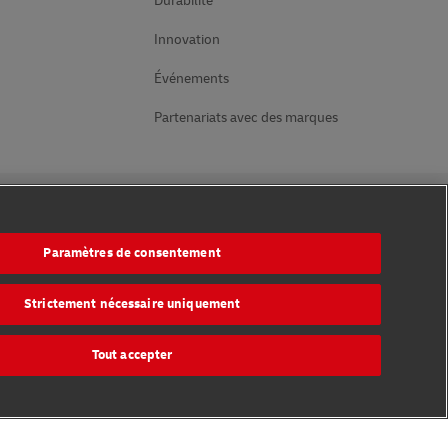
Durabilité
Innovation
Événements
Partenariats avec des marques
Suivez-nous
Paramètres de consentement
mentaires
Strictement nécessaire uniquement
Tout accepter