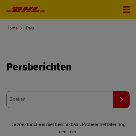
You
Home
Pers
are
here
Persberichten
Zoeken
Zoeken
De zoekfunctie is niet beschikbaar. Probeer het later nog
een keer.