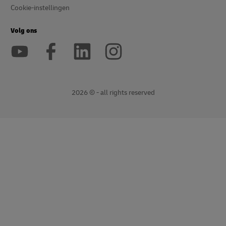
Cookie-instellingen
Volg ons
2026 © - all rights reserved
Opent
Opent
nieuw
externe
venster
link