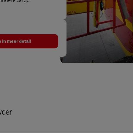
zondere cargo
 in meer detail
voer