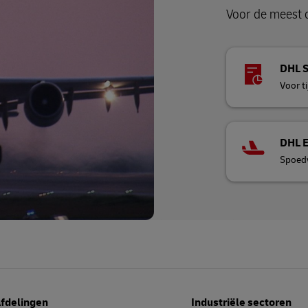
Voor de meest 
DHL 
Voor t
DHL 
Spoedv
afdelingen
Industriële sectoren