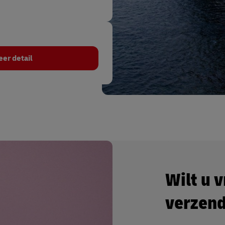
eer detail
Wilt u 
verzen