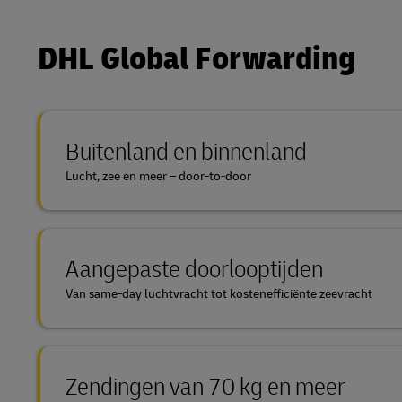
DHL SameDay
MyGTS
DHL Global Forwarding
LifeTrack
DHL SameDay
LifeTrack
Meer informatie over portalen
Buitenland en binnenland
Lucht, zee en meer – door-to-door
Meer informatie over portalen
Aangepaste doorlooptijden
Van same-day luchtvracht tot kostenefficiënte zeevracht
Zendingen van 70 kg en meer