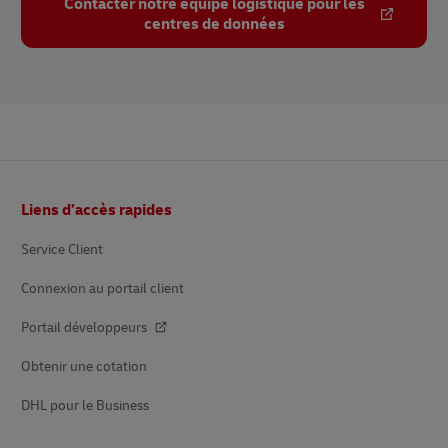
Contacter notre équipe logistique pour les
centres de données
Pied
Liens d’accès rapides
de
page
Service Client
Connexion au portail client
Portail développeurs
Obtenir une cotation
DHL pour le Business