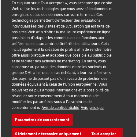
En cliquant sur « Tout accepter », vous acceptez que ce site
Événements
Web utilise les technologies que vous avez sélectionnées et
enregistre et lise des données sur votre terminal. Ces
Partenariats avec des marques
technologies permettent d'effectuer des évaluations
individualisées des visites et de l'utilisation qui est faite de
nos sites Web afin d'offrir la meilleure expérience en ligne
possible et d'adapter les contenus ou les fonctions aux
préférences et aux centres d'intérêt des utilisateurs. Cela
inclut également la création de profils afin de rendre notre
offre aussi pratique et adaptée que possible au public cible
et de faciliter nos activités de marketing. En outre, vous
consentez au partage des données entre les sociétés du
Sensibilisation à la fraude
groupe DHL ainsi que, le cas échéant, à leur transfert vers
des pays ne disposant pas d’un niveau de protection des
Mention légale
données équivalent à celui de l’Union européenne. Vous
trouverez de plus amples informations et la possibilité de
Conditions d’utilisation
révoquer votre consentement à tout moment ou de
modifier les paramètres sous « Paramètres de
Confidentialité
consentement ».
Avis de confidentialité
Avis juridique
Accessibilité
Paramètres de consentement
Informations complémentaires
Strictement nécessaire uniquement
Tout accepter