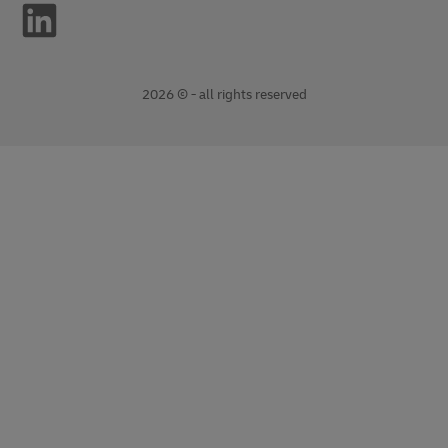
2026 © - all rights reserved
Opent
Opent
nieuw
externe
venster
link