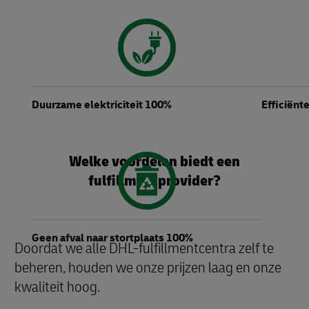
Duurzame elektriciteit 100%
Efficiënt
Welke voordelen biedt een
fulfillmentprovider?
Geen afval naar stortplaats 100%
Doordat we alle DHL-fulfillmentcentra zelf te
beheren, houden we onze prijzen laag en onze
kwaliteit hoog.