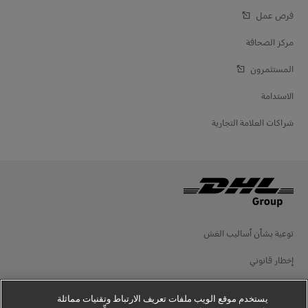
فرص عمل
مركز الصحافة
المستثمرون
الاستدامة
شراكات العلامة التجارية
توعية بشأن أساليب الغش
إخطار قانوني
شروط الاستخدام
يستخدم موقع الويب ملفات تعريف الارتباط وتقنيات مماثلة