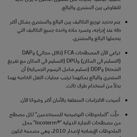
للتفاوض بين المشتري والبائع.
يتم تحديد توزيع التكاليف بين البائع والمشتري بشكل أكثر
دقة عند إدراجه، وتسرد مادة واحدة جميع التكاليف التي
يتحملها البائع والمشتري.
تراعي الآن المصطلحات FCA (ناقل مجاني) وDAP
(التسليم في المكان) وDPU (التسليم في المكان مع تفريغ
الشحنة) وDDP (تسليم شامل الرسوم الجمركية) أن
المشتري والبائع يمكنهما ترتيب عمليات النقل الخاصة بهما
بدلاً من استخدام طرف ثالث.
أصبحت الالتزامات المتعلقة بالأمان أكثر وضوحًا الآن.
حلَّت "الملحوظات التوضيحية للمستخدمين" لكل مصطلح
من مصطلحات التجارة الدولية "Incoterm®‎" محل
الملحوظات الإرشادية لإصدار 2010، وهي مصممة لتكون