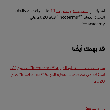
اشترك في
التدريب عبر الإنترنت
على قواعد مصطلحات
التجارة الدولية "Incoterms®‎" لعام 2020 على
icc.academy.
قد يهمك أيضًا
شرح مصطلحات التجارة الدولية "Incoterms®‎" - تحقيق أقصى
استفادة من مصطلحات التجارة الدولية "Incoterms®‎" لعام
2020
التذييل
روابط سريعة