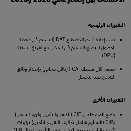
التغييرات الرئيسية
تمت إعادة تسمية مصطلح DAT (التسليم في محطة
الوصول) ليصبح التسليم في المكان مع تفريغ الشحنة
(DPU)
يسمح الآن مصطلح FCA (ناقل مجاني) بإصدار وثائق
الشحن بعد التحميل
التغييرات الأخرى
وضع المصطلحان CIF (الكلفة والتأمين وأجور الشحن)
وCIP (التسليم شامل تكاليف النقل والتأمين) ترتيبات
تأمينية قياسية جديدة، لكن مستوى التأمين لا يزال قابلاً