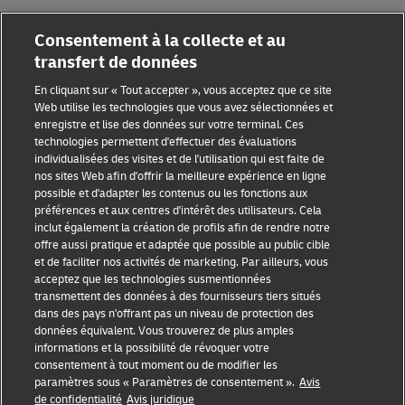
Partenariats avec des marques
Consentement à la collecte et au
transfert de données
En cliquant sur « Tout accepter », vous acceptez que ce site
Web utilise les technologies que vous avez sélectionnées et
enregistre et lise des données sur votre terminal. Ces
technologies permettent d'effectuer des évaluations
individualisées des visites et de l'utilisation qui est faite de
Sensibilisation à la fraude
nos sites Web afin d'offrir la meilleure expérience en ligne
possible et d'adapter les contenus ou les fonctions aux
Mention légale
préférences et aux centres d'intérêt des utilisateurs. Cela
inclut également la création de profils afin de rendre notre
Conditions d’utilisation
offre aussi pratique et adaptée que possible au public cible
et de faciliter nos activités de marketing. Par ailleurs, vous
Avis de confidentialité
acceptez que les technologies susmentionnées
transmettent des données à des fournisseurs tiers situés
Informations complémentaires
dans des pays n'offrant pas un niveau de protection des
données équivalent. Vous trouverez de plus amples
Paramètres des cookies
informations et la possibilité de révoquer votre
consentement à tout moment ou de modifier les
paramètres sous « Paramètres de consentement ».
Avis
Suivez-nous
de confidentialité
Avis juridique