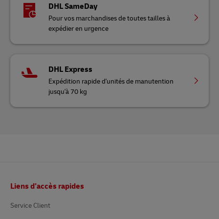
DHL SameDay
Pour vos marchandises de toutes tailles à
expédier en urgence
DHL Express
Expédition rapide d'unités de manutention
jusqu'à 70 kg
Pied
Liens d’accès rapides
de
page
Service Client