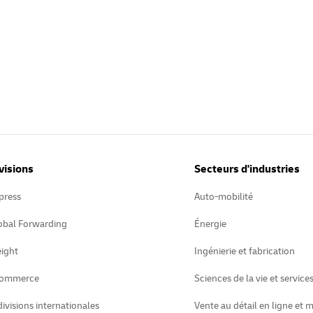
visions
Secteurs d'industries
press
Auto-mobilité
obal Forwarding
Énergie
ight
Ingénierie et fabrication
Commerce
Sciences de la vie et service
divisions internationales
Vente au détail en ligne et 