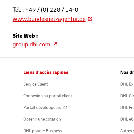
Tél. : +49 / (0) 228 / 14-0
www.bundesnetzagentur.de
Site Web :
group.dhl.com
Pied
Liens d’accès rapides
Nos di
de
page
Service Client
DHL Ex
Connexion au portail client
DHL Gl
Portail développeurs
DHL Fre
Obtenir une cotation
DHL e
DHL pour le Business
Autres 