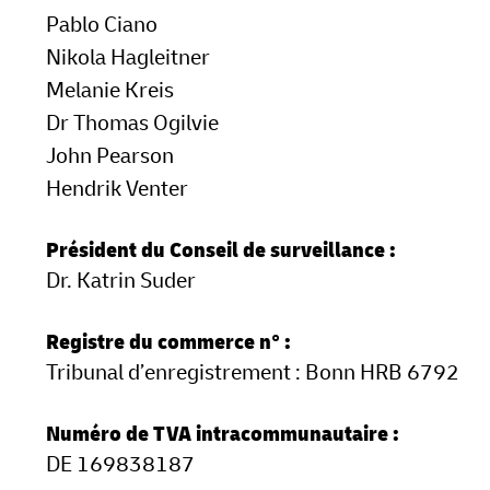
Pablo Ciano
LifeTrack
DHL SameDay
Nikola Hagleitner
Melanie Kreis
LifeTrack
En savoir plus sur les portails
Dr Thomas Ogilvie
John Pearson
En savoir plus sur les portails
Hendrik Venter
Président du Conseil de surveillance :
Dr. Katrin Suder
Registre du commerce n° :
Tribunal d’enregistrement : Bonn HRB 6792
Numéro de TVA intracommunautaire :
DE 169838187