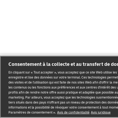
Consentement à la collecte et au transfert de d
En cliquant sur « Tout accepter », vous acceptez que ce site Web utilise le
enregistre et lise des données sur votre terminal. Ces technologies permett
des visites et de l'utilisation qui est faite de nos sites Web afin d'offrir la 
Sensibilisation à la fraude
Mention légale
Conditions d’ut
les contenus ou les fonctions aux préférences et aux centres d'intérêt des u
profils afin de rendre notre offre aussi pratique et adaptée que possible au p
Paramètres des cookies
marketing. Par ailleurs, vous acceptez que les technologies susmentionné
tiers situés dans des pays n'offrant pas un niveau de protection des donné
informations et la possibilité de révoquer votre consentement à tout mom
Paramètres de consentement ».
Avis de confidentialité
Avis juridique