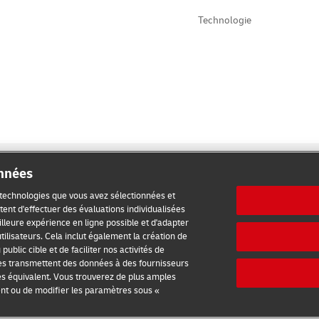
Technologie
onnées
s technologies que vous avez sélectionnées et
ent d'effectuer des évaluations individualisées
meilleure expérience en ligne possible et d'adapter
ilisation
Avis de confidentialité
Informations complémentaires
tilisateurs. Cela inclut également la création de
ublic cible et de faciliter nos activités de
es transmettent des données à des fournisseurs
es équivalent. Vous trouverez de plus amples
2026 © - all rights reserved
ent ou de modifier les paramètres sous «