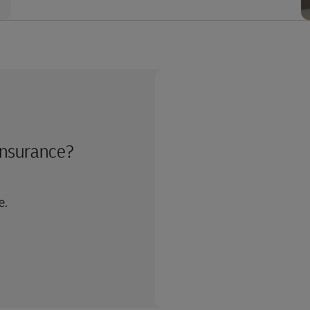
Insurance?
e.