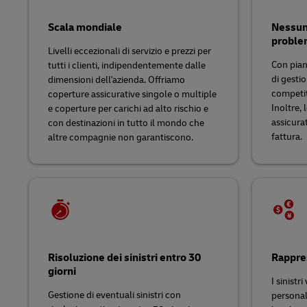
Scala mondiale
Nessun
proble
Livelli eccezionali di servizio e prezzi per
Con piani
tutti i clienti, indipendentemente dalle
di gestio
dimensioni dell'azienda. ‏‏Offriamo
competit
coperture assicurative singole o multiple
Inoltre, 
e coperture per carichi ad alto rischio e
assicura
con destinazioni in tutto il mondo che
fattura.
altre compagnie non garantiscono.‎‎
Risoluzione dei sinistri entro 30
Rappres
giorni
I sinistr
Gestione di eventuali sinistri con
personale