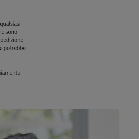
qualsiasi
che sono
spedizione
che potrebbe
ggiamento