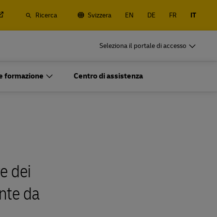
Ricerca
Svizzera
EN
DE
FR
IT
DHL per le Aziende
Seleziona il portale di accesso
Spedizioni regolari
rrestre e
Spedisci regolarmente o spesso, scopri i
 e formazione
Centro di assistenza
anali e
vantaggi dell'apertura un account
DHL per le Aziende
Opzioni per la spedizione di merci
Spedizioni regolari
pesanti
rrestre e
Spedisci regolarmente o spesso, scopri i
anali e
vantaggi dell'apertura un account
Opzioni per la spedizione di merci
re dei
pesanti
nte da