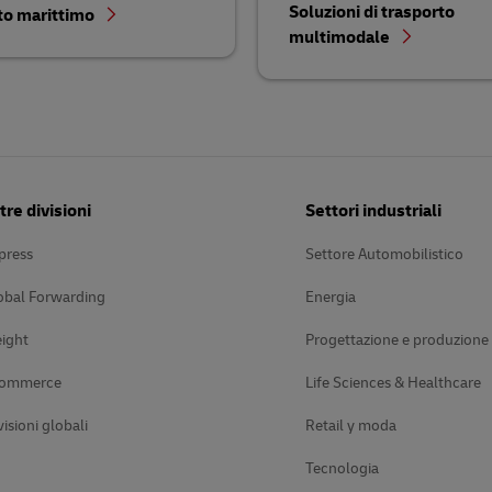
Soluzioni di trasporto
to marittimo
multimodale
tre divisioni
Settori industriali
press
Settore Automobilistico
obal Forwarding
Energia
ight
Progettazione e produzione
Commerce
Life Sciences & Healthcare
visioni globali
Retail y moda
Tecnologia