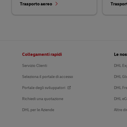
Trasporto aereo
Traspor
Pie’
Collegamenti rapidi
Le nos
di
pagina
Servizio Clienti
DHL Ex
Seleziona il portale di accesso
DHL Gl
Portale degli sviluppatori
DHL Fre
Richiedi una quotazione
DHL e
DHL per le Aziende
Altre di