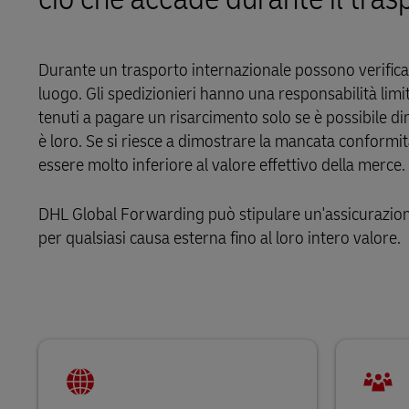
Scopri i nostri portali
DHL SameDay
Durante un trasporto internazionale possono verificars
LifeTrack
luogo. Gli spedizionieri hanno una responsabilità limit
tenuti a pagare un risarcimento solo se è possibile d
è loro. Se si riesce a dimostrare la mancata conformità
Scopri i nostri portali
essere molto inferiore al valore effettivo della merce.
DHL Global Forwarding può stipulare un'assicurazione
per qualsiasi causa esterna fino al loro intero valore.