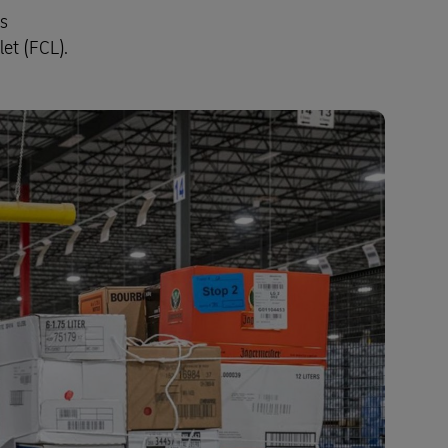
fs
et (FCL).