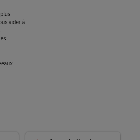
 plus
ous aider à
.
les
veaux