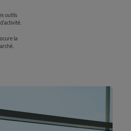
s outils
'activité.
ocure la
arché.