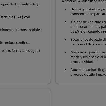
a pesar de la variabilidad labo
capacidad garantizada y
Descarga robótica y a
transportados para a
stenible (SAF) con
Celdas de vehículos 
almacenamiento y palet
opciones de turnos modales
voz/visión cuando se
Soluciones de patio di
 de mejora continua
mejorar el flujo en el s
restre, ferroviario, agua)
Mejoras ergonómicas (p
fatiga y lesiones y, al
productividad
Automatización dirigid
proceso de alto impac