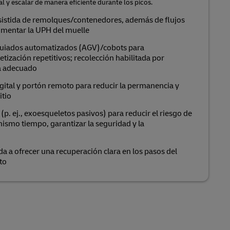
ral y escalar de manera eficiente durante los picos.
sistida de remolques/contenedores, además de flujos
umentar la UPH del muelle
guiados automatizados (AGV)/cobots para
ización repetitivos; recolección habilitada por
a adecuado
gital y portón remoto para reducir la permanencia y
itio
. ej., exoesqueletos pasivos) para reducir el riesgo de
 mismo tiempo, garantizar la seguridad y la
a a ofrecer una recuperación clara en los pasos del
to