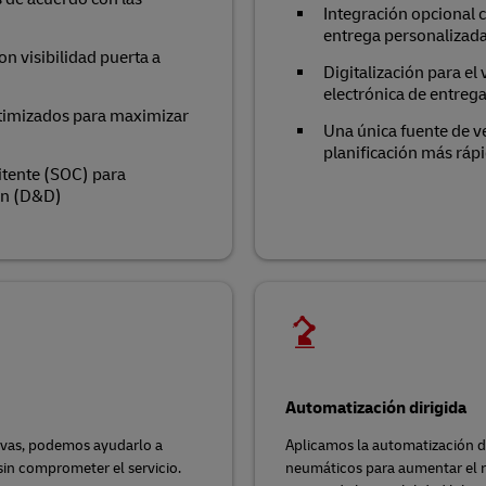
Integración opcional 
entrega personalizada
n visibilidad puerta a
Digitalización para el
electrónica de entreg
timizados para maximizar
Una única fuente de v
planificación más ráp
itente (SOC) para
ión (D&D)
Automatización dirigida
tivas, podemos ayudarlo a
Aplicamos la automatización dir
sin comprometer el servicio.
neumáticos para aumentar el re