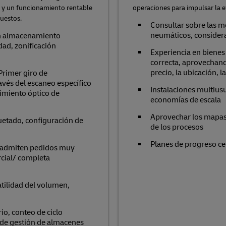
) y un funcionamiento rentable
operaciones para impulsar la ef
puestos.
Consultar sobre las m
neumáticos, considera
on almacenamiento
dad, zonificación
Experiencia en bienes 
correcta, aprovechando
precio, la ubicación, la
rimer giro de
vés del escaneo específico
Instalaciones multiusu
imiento óptico de
economías de escala
Aprovechar los mapas d
quetado, configuración de
de los procesos
Planes de progreso cen
e admiten pedidos muy
rcial/ completa
atilidad del volumen,
io, conteo de ciclo
 de gestión de almacenes