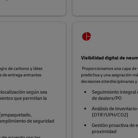
Visibilidad digital de neu
egro de carbono y látex
Proporcionamos una capa de vis
os de entrega entrantes
predictiva y una asignación má
decisiones interdisciplinarias y 
olocalización según sea
Seguimiento integral d
umentos que permitan la
de dealers/PO
Análisis de inventari
 (empaquetado,
(OTIF/UPH/CO2)
 cumplimiento de seguridad
Gestión proactiva de 
proximidad
 de acuerdo con las