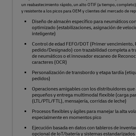
un reabastecimiento rápido, un alto OTIF (a tiempo, completo
y resistente a los picos para OEM y clientes del mercado de re
Diseño de almacén específico para neumáticos c
optimizado (estabilizaciones, asignación de veloci
inteligente)
Control de edad FEFO/DOT (Primer vencimiento, P
pedido/Designado) con trazabilidad completa a tra
de neumáticos o el innovador escaneo de Reconoc
caracteres (OCR)
Personalización de transbordo y etapa tardía (eti
pedidos)
Operaciones amigables con los distribuidores qu
pequeños y entrega multimodal flexible (carga pa
(LTL/PTL/FTL), mensajería, corridas de leche)
Procesos flexibles y ágiles para manejar la alta vol
especialmente en momentos pico
Ejecución basada en datos con tableros de inventar
opcional de IoT/batería y sistemas estandarizados