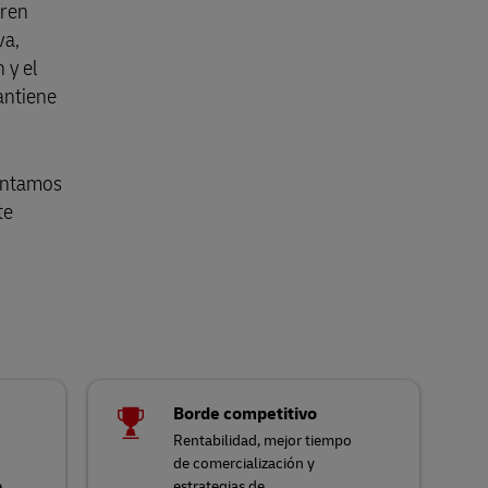
eren
va,
 y el
mantiene
contamos
te
Borde competitivo
Rentabilidad, mejor tiempo
de comercialización y
e
estrategias de