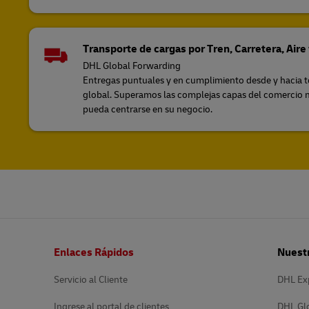
Transporte de cargas por Tren, Carretera, Aire
DHL Global Forwarding
Entregas puntuales y en cumplimiento desde y hacia to
global. Superamos las complejas capas del comercio 
pueda centrarse en su negocio.
Pie
Enlaces Rápidos
Nuestr
de
página
Servicio al Cliente
DHL Ex
Ingrese al portal de clientes
DHL Gl