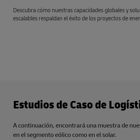
Descubra cómo nuestras capacidades globales y soluc
LifeTrack
escalables respaldan el éxito de los proyectos de ener
Conozca Más Acerca de los
Portales
Estudios de Caso de Logís
A continuación, encontrará una muestra de nuest
en el segmento eólico como en el solar.