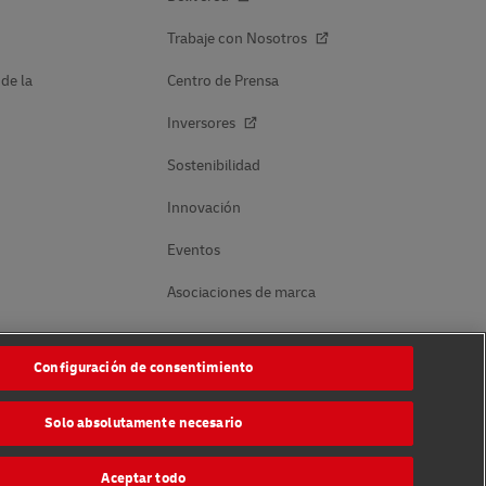
Trabaje con Nosotros
 de la
Centro de Prensa
Inversores
Sostenibilidad
Innovación
Eventos
Asociaciones de marca
Configuración de consentimiento
Síganos
Solo absolutamente necesario
Aceptar todo