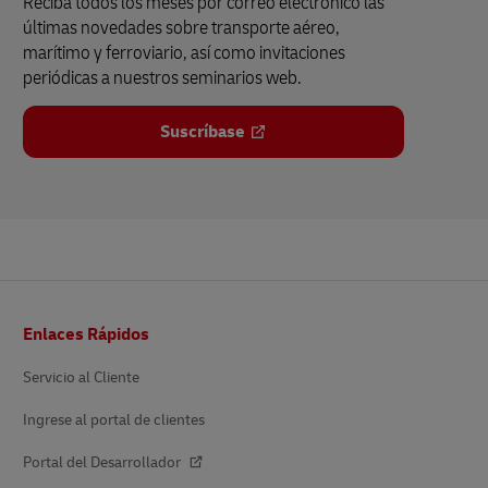
Reciba todos los meses por correo electrónico las
últimas novedades sobre transporte aéreo,
marítimo y ferroviario, así como invitaciones
periódicas a nuestros seminarios web.
Suscríbase
Pie
Enlaces Rápidos
de
página
Servicio al Cliente
Ingrese al portal de clientes
Portal del Desarrollador