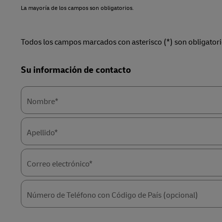
La mayoría de los campos son obligatorios.
LifeTrack
Todos los campos marcados con asterisco (*) son obligatori
Conozca Más Acerca de los
Portales
Forms
Su información de contacto
Summary
Nombre*
Apellido*
Correo electrónico*
Número de Teléfono con Código de País (opcional)