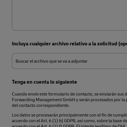
Incluya cualquier archivo relativo a la solicitud (op
Buscar
el
Buscar el archivo que se va a adjuntar
archivo
que
se
va
a
adjuntar
Tenga en cuenta lo siguiente
Cuando envíe este formulario de contacto, se enviarán sus 
Forwarding Management GmbH y serán procesados por la 
del contacto correspondiente.
Los datos se procesarán principalmente con el fin de cumpli
acuerdo con el Art. 6 (1) b) GDPR, así como, sobre la base de
acuerdo con el Art. 6 (1) f) GDPR. El interés legítimo de DH