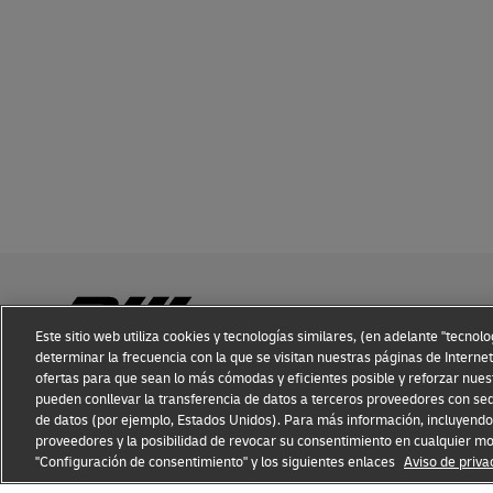
Este sitio web utiliza cookies y tecnologías similares, (en adelante "tecnol
determinar la frecuencia con la que se visitan nuestras páginas de Internet
ofertas para que sean lo más cómodas y eficientes posible y reforzar nues
Conocimiento sobre Fraudes
Aviso Legal
Condiciones de
pueden conllevar la transferencia de datos a terceros proveedores con sed
de datos (por ejemplo, Estados Unidos). Para más información, incluyendo 
proveedores y la posibilidad de revocar su consentimiento en cualquier m
DHL GLOBAL FORWARDING
Obtenga una Cotiz
"Configuración de consentimiento" y los siguientes enlaces
Aviso de priva