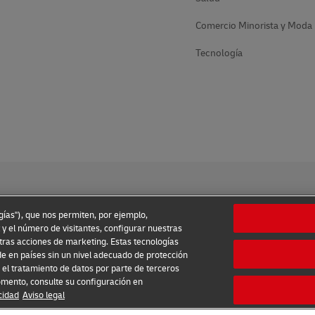
Comercio Minorista y Moda
Tecnología
ogías"), que nos permiten, por ejemplo,
 y el número de visitantes, configurar nuestras
tras acciones de marketing. Estas tecnologías
 Uso
Aviso de Privacidad
Información Adicional
Ajustes de 
e en países sin un nivel adecuado de protección
el tratamiento de datos por parte de terceros
2026 © - todos los derechos reservados
omento, consulte su configuración en
ación
Comuníquese con un Experto
Encuentre su Ofici
cidad
Aviso legal