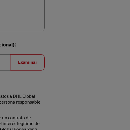
cional):
Examinar
datos a DHL Global
persona responsable
r un contrato de
l interés legítimo de
L Global Forwarding