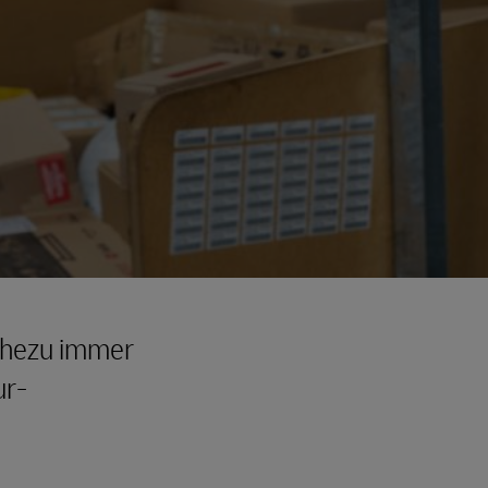
nahezu immer
ur-