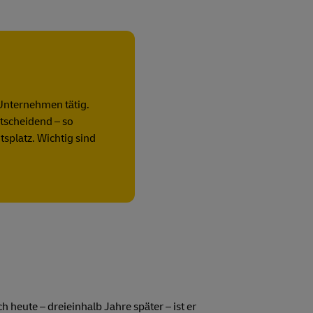
Unternehmen tätig.
ntscheidend – so
splatz. Wichtig sind
heute – dreieinhalb Jahre später – ist er