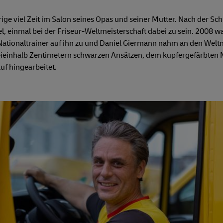
ge viel Zeit im Salon seines Opas und seiner Mutter. Nach der Sch
iel, einmal bei der Friseur-Weltmeisterschaft dabei zu sein. 2008 w
tionaltrainer auf ihn zu und Daniel Giermann nahm an den Weltmei
reieinhalb Zentimetern schwarzen Ansätzen, dem kupfergefärbten M
auf hingearbeitet.