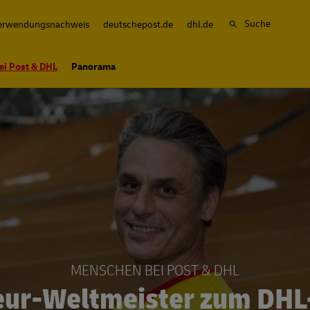
Suche
erwendungsnachweis
deutschepost.de
dhl.de
ei Post & DHL
Panorama
MENSCHEN BEI POST & DHL
eur-Weltmeister zum DHL-