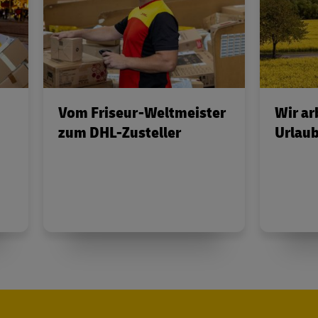
Vom Friseur-Weltmeister
Wir ar
zum DHL-Zusteller
Urlau