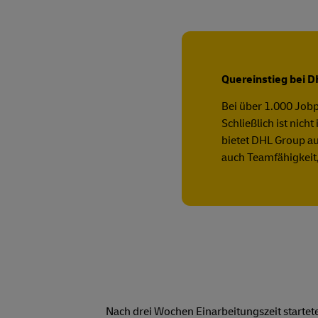
Quereinstieg bei 
Bei über 1.000 Jobp
Schließlich ist nic
bietet DHL Group au
auch Teamfähigkeit,
Nach drei Wochen Einarbeitungszeit startete