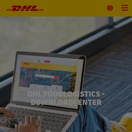
Primärnavigation
Standort
Menü
auswählen
DHL FOODLOGISTICS -
DOWNLOADCENTER