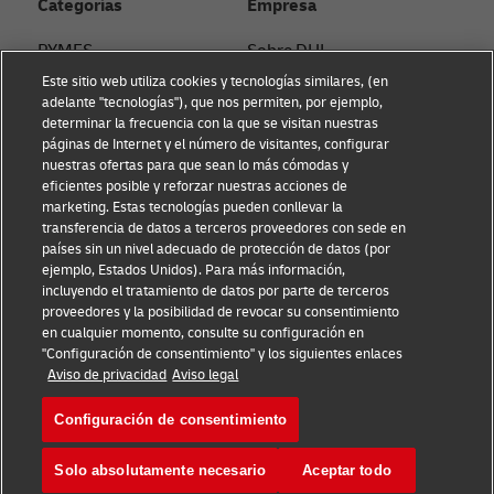
Categorías
Empresa
PYMES
Sobre DHL
Este sitio web utiliza cookies y tecnologías similares, (en
Asesoramiento en e-
Contacto
adelante "tecnologías"), que nos permiten, por ejemplo,
commerce
determinar la frecuencia con la que se visitan nuestras
Sostenibilidad
páginas de Internet y el número de visitantes, configurar
Asesoramiento B2B
nuestras ofertas para que sean lo más cómodas y
Aviso Legal
eficientes posible y reforzar nuestras acciones de
Asesoramiento logístico
marketing. Estas tecnologías pueden conllevar la
Condiciones de uso
transferencia de datos a terceros proveedores con sede en
Noticias & Insights
países sin un nivel adecuado de protección de datos (por
Aviso de privacidad
ejemplo, Estados Unidos). Para más información,
Envía con DHL
incluyendo el tratamiento de datos por parte de terceros
Configuración de cookies
proveedores y la posibilidad de revocar su consentimiento
en cualquier momento, consulte su configuración en
"Configuración de consentimiento" y los siguientes enlaces
Síguenos
Aviso de privacidad
Aviso legal
Configuración de consentimiento
Solo absolutamente necesario
Aceptar todo