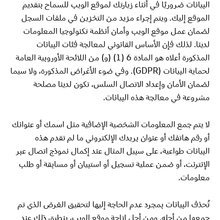
البيانات ضروريًا في أثناء زيارتك لموقع الويب للسماح بتقديم
الموقع إليك. ويتم إجراء مزيد من التخزين في ملفات السجل
لضمان عمل موقع الويب وأمان أنظمة تكنولوجيا المعلومات
لدينا. لذلك فإن الأساس القانوني لمعالجة فئات البيانات
المذكورة أعلاه هو المادة 6 (1) (و) من اللائحة الأوروبية العامة
لحماية البيانات (GDPR). وفي ضوء الأغراض المذكورة، ولا سيما
لضمان الأمان وإعداد الاتصال السلس، تكون لدينا مصلحة
مشروعة في معالجة هذه البيانات.
لا يتم جمع المعلومات الشخصية الإضافية مثل اسمك أو عنوانك
أو رقم هاتفك أو عنوان بريدك الإلكتروني ما لم تقدم هذه
البيانات طواعية، على سبيل المثال عند إكمال نموذج اتصال عبر
الإنترنت، أو ضمن عملية تسجيل أو استبيان أو مسابقة أو طلب
معلومات.
تُحذف البيانات بمجرد عدم الحاجة إليها لتحقيق الغرض الذي تم
جمعها من أجله. ومن أجل إتاحة موقع الويب، ينطبق ذلك عند