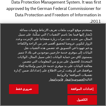
Data Protection Management System. It was first
approved by the German Federal Commissioner for
Data Protection and Freedom of Information in
2011.
يستخدم موقع الويب ملفات تعريف الارتباط وتقنيات مماثلة
DHL Group Companies are aware that they are
(يُشار إليها فيما بعدُ باسم "التقنيات") التي تمكِّننا، على سبيل
المثال، من تحديد عدد مرات زيارة صفحاتنا على الإنترنت وعدد
perceived as a single unit in many areas and are
الزوار لتكوين عروضنا لتحقيق أقصى قدر من الراحة والكفاءة
therefore committed to sharing responsibility for
ودعم جهودنا في التسويق. قد تتضمن هذه التقنيات نقل
implementing the Policy by handling Personal Data
البيانات إلى موفري خدمة خارجيين موجودين في بلاد لا تتميز
بمستوى كافٍ من حماية البيانات (على سبيل المثال، الولايات
in a reliable and secure manner in order to
المتحدة). للحصول على مزيدٍ من المعلومات التي تتضمن
contribute to the commercial success of the DHL
معالجة البيانات على يد موفري خدمة خارجيين وإمكانية إلغاء
موافقتك في أي وقت، يُرجى الاطلاع على إعداداتك ضمن "إدارة
Group and its reputation towards Data Subjects.
تفضيلات الموافقة" والروابط
التالية
الخصوصيةإشعار
قانونيإشعار
1. Scope and Relation to Local Laws
إعدادات الموافقة
ضروري فقط
2. Principles
الكلقبول