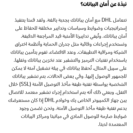
نبذة عن أمان البيانات؟
تتعامل DHL مع أمان بياناتك بجدية بالغة. ولقد قمنا بتنفيذ
إستراتيجيات وضوابط وسياسات وتدابير مختلفة للحفاظ على
أمان بياناتك. ونُبقي تدابيرنا الأمنية قيد المراجعة الدقيقة.
ونستخدم إجراءات وقائية مثل جدران الحماية وأنظمة اختراق
الشبكة ومراقبة التطبيقات. وعند الاقتضاء، نقوم بتأمين بياناتك
باستخدام تقنيات الترميز والتشفير عند تخزين بياناتك ونقلها.
على سبيل المثال، تُحفظ بياناتك في بيئة تشغيل آمنة لا يمكن
للجمهور الوصول إليها. وفي بعض الحالات، يتم تشفير بياناتك
الشخصية بواسطة تقنية طبقة مأخذ التوصيل الآمنة (SSL) خلال
النقل. ويعني ذلك أنه يتم استخدام إجراء تشفير معتمد للاتصال
بين جهاز الكمبيوتر الخاص بك وخوادم DHL إذا كان مستعرضك
يدعم تقنية طبقة مأخذ التوصيل الآمنة. ونحن نضمن وجود
ضوابط صارمة للوصول المادي في مبانينا ومراكز البيانات
المعتمدة لدينا.