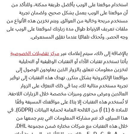
استخدام موقعنا على الويب بأفضل طريقة ممكنة، وللتأكد من
أن موقعنا على الويب يعمل بشكل صحيح، ولضمان تجربة
مستخدم مريحة وخالية من العوائق. ويتم تخزين هذه الأنواع من
ملفات تعريف الارتباط طوال مدة زيارتك لموقعنا على الويب على
وجه الحصر. وتُحذف تلقائيًا عندما تغلِق المستعرض.
بالإضافة إلى ذلك، سيتم إعلامك عبر
مركز تفضيلات الخصوصية
بأننا نستخدم تقنيات الأداء أو التقنيات الوظيفية أو التحليلية
لتخزين معلومات تتعلق بالزوار الذين يعاودون الوصول إلى
مواقعنا الإلكترونية بشكل متكرر. تهدف هذه التقنيات إلى توفير
تجربة مستخدم مثالية لك، بما في ذلك التعرّف على الزوار
العائدين وعرض محتوى وميزات مخصصة خلال الزيارات اللاحقة.
لا تُستخدم هذه التقنيات إلا بناءً على موافقتك المسبقة وفقًا
للمادة 6 (1) أ) من اللائحة العامة لحماية البيانات (GDPR). في
هذا السياق، قد تتم مشاركة المعلومات التي يتم جمعها من
خلال هذه التقنيات مع شركات مختارة ضمن مجموعة DHL،
وهي A وB وC وD وE، وذلك حصريًا للأغراض الموضحة أعلاه.