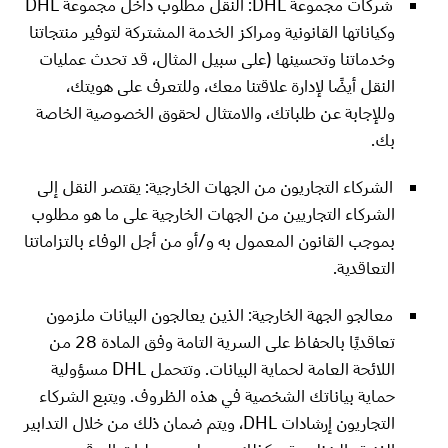
شركات مجموعة DHL: النقل مطلوب داخل مجموعة DHL
وكياناتها القانونية ومراكز الخدمة المشتركة لتوفير منتجاتنا
وخدماتنا وتحسينها (على سبيل المثال، قد تحدث عمليات
النقل أيضًا لإدارة علاقتنا معك، وللتعرف على هويتك،
وللإجابة عن طلباتك، والامتثال لحقوق الخصوصية الخاصة
بك.
الشركاء التجاريون من الجهات الخارجية: يقتصر النقل إلى
الشركاء التجاريين من الجهات الخارجية على ما هو مطلوب
بموجب القانون المعمول به و/أو من أجل الوفاء بالتزاماتنا
التعاقدية.
معالجو الجهة الخارجية: الذين يعالجون البيانات ملزمون
تعاقديًا بالحفاظ على السرية التامة وفق المادة 28 من
اللائحة العامة لحماية البيانات. وتتحمل DHL مسؤولية
حماية بياناتك الشخصية في هذه الظروف. ويتبع الشركاء
التجاريون إرشادات DHL، ويتم ضمان ذلك من خلال التدابير